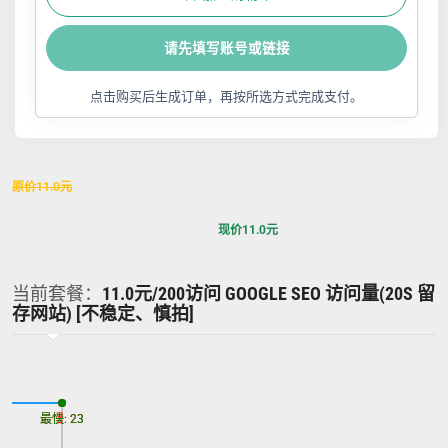
请先填写账号或链接
点击购买后生成订单，再按所选方式完成支付。
原价
11.0
元
现价
11.0
元
当前套餐：
11.0元/200访问 GOOGLE SEO 访问量(20S 留
存网站) [不稳定、慎拍]
最慢: 23
最快: 23