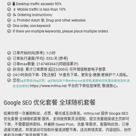
🖥️ Desktop traffic exceeds 90%
📱 Mobile traffic is less than 10%
📝 Ordering instructions:
⚠️ Prohibit Adult 🔞, Drug and other websites
One order, one keyword
If there are multiple keywords, please place multiple orders
订单开始时间(参考): 1小时
订单执行速度(平均): 552/天 [参考]
订单max数量: 2147483647(同链接累计)
好消息: 累计订单费用 超过3,000元 可开增值税普电子普票
24小时自动下单-【免注册】 💚 匿名下单，更安全-便捷-更保护个人隐私。
您在
[ig买赞|支持ig买赞、ig买粉自助下单|mfma.net,发货稳,客服响应快,售后跟进及时,适
https://www.mfma.net 平台的下单信息保密, 敬请放心。
合活动预热]
Google SEO 优化套餐 全球随机套餐
如果你想一次兼顾粉丝、点赞、曝光或互动表现，mfma.net 提供 Google SEO
优化套餐 全球随机套餐 服务，支持按预算灵活搭配，提交流量链接或主页即可
下单，不需要提供密码，并兼顾 Guest Post、流量 等需求，客服响应快，订单
进度可跟进，异常波动可协助补量或调整节奏，适合跨境卖家、内容团队、创作
者和活动推广账号按需下单。