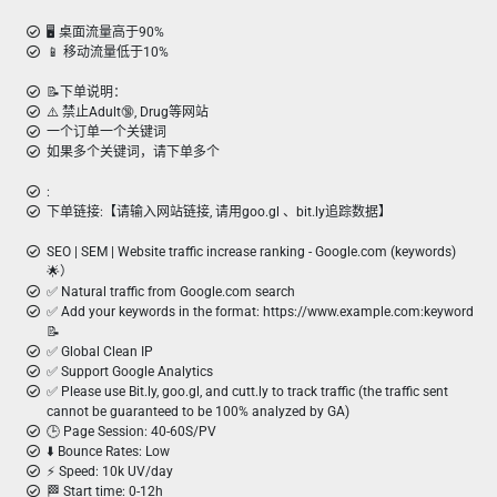
🖥️ 桌面流量高于90%
📱 移动流量低于10%
📝下单说明：
⚠️ 禁止Adult🔞, Drug等网站
一个订单一个关键词
如果多个关键词，请下单多个
:
下单链接:【请输入网站链接, 请用goo.gl 、bit.ly追踪数据】
SEO | SEM | Website traffic increase ranking - Google.com (keywords)
🌟）
✅ Natural traffic from Google.com search
✅ Add your keywords in the format: https://www.example.com:keyword
📝
✅ Global Clean IP
✅ Support Google Analytics
✅ Please use Bit.ly, goo.gl, and cutt.ly to track traffic (the traffic sent
cannot be guaranteed to be 100% analyzed by GA)
🕒 Page Session: 40-60S/PV
⬇️ Bounce Rates: Low
⚡ Speed: 10k UV/day
🏁 Start time: 0-12h