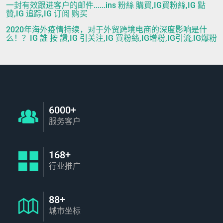
一封有效跟进客户的邮件......ins 粉絲 購買,IG買粉絲,IG 點
贊,IG 追踪,IG 订阅 购买
2020年海外疫情持续，对于外贸跨境电商的深度影响是什
么！？IG 誰 按 讚,IG 引关注,IG 買粉絲,IG增粉,IG引流,IG爆粉
6000+
服务客户
168+
行业推广
88+
城市坐标