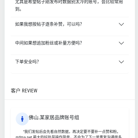
尤其是希望帖子刚发布时数据别太冷的账号，会比较常用
到。
如果我想按帖子逐条补赞，可以吗？
中间如果想追加粉丝或补量方便吗？
下单安全吗？
客户 REVIEW
佛山.某家居品牌账号组
“我们发帖后会先看自然数据，再决定要不要补一点赞和粉。
mfma.net 最大的好处是操作简单，不会为了下一单重复沟通很多