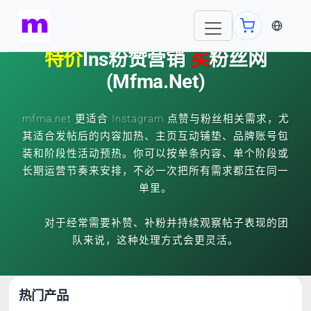
当前语言
特价
Ins粉赞营销
买
粉丝网
(mfma.net)
mfma.net 更适合 Instagram 点赞与粉丝相关需求，尤
其适合发帖后的内容加热、主页互动铺垫、品牌账号包
装和阶段性活动预热。你可以按单条内容、单个阶段或
长期运营节奏来安排，不必一次把所有需求都压在同一
单里。
对于经常需要补赞、补粉并持续观察帖子表现的团
队来说，这种处理方式会更灵活。
热门产品