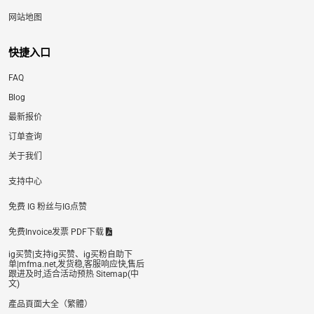
网站地图
快捷入口
FAQ
Blog
最新报价
订单查询
关于我们
支持中心
免费 IG 粉丝与IG点赞
免费Invoice发票 PDF下载
ig买赞|支持ig买赞、ig买粉自助下
单|mfma.net,发货稳,客服响应快,售后
跟进及时,适合活动预热 Sitemap(中
文)
產品頁面大全（繁體）