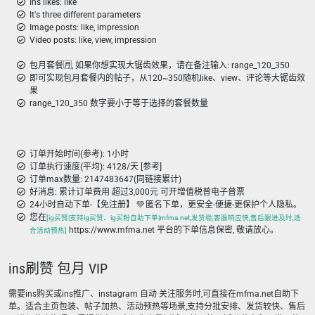
Ins likes: like
It's three different parameters
Image posts: like, impression
Video posts: like, view, impression
包月套餐🈷️, 如果你想实现大锯齿效果，请在备注输入: range_120_350
即可实现包月套餐内的帖子，从120~350随机like、view、评论等大锯齿效
果
range_120_350 数字要小于等于选择的套餐数量
订单开始时间(参考): 1小时
订单执行速度(平均): 4128/天 [参考]
订单max数量: 2147483647(同链接累计)
好消息: 累计订单费用 超过3,000元 可开增值税普电子普票
24小时自动下单-【免注册】 💚 匿名下单，更安全-便捷-更保护个人隐私。
您在
[ig买赞|支持ig买赞、ig买粉自助下单|mfma.net,发货稳,客服响应快,售后跟进及时,适
https://www.mfma.net 平台的下单信息保密, 敬请放心。
合活动预热]
ins刷赞 包月 VIP
需要ins购买或ins推广、instagram 自动 关注服务时,可直接在mfma.net自助下
单。适合主页包装、帖子加热、活动预热等场景,支持分批安排、发货较快、售后