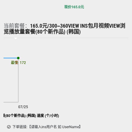
现价
165.0
元
当前套餐：
165.0元/300~360VIEW INS包月视频VIEW浏
览播放量套餐(80个新作品) (韩国)
最慢: 172
最快: 172
07/25
餐(80个新作品) (韩国) 速度 (个/小时)
下单链接:【请输入ins用户名 如 UserName】