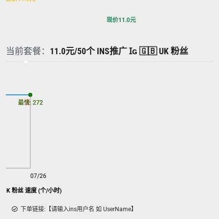
现价
11.0
元
当前套餐：
11.0元/50个 INS推广 Ɪɢ 🇬🇧 UK 粉丝
最慢: 272
最快: 272
07/26
🇧 UK 粉丝 速度 (个/小时)
下单链接:【请输入ins用户名 如 UserName】