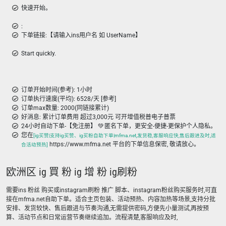
快速开始。
:
下单链接:【请输入ins用户名 如 UserName】
Start quickly.
订单开始时间(参考): 1小时
订单执行速度(平均): 6528/天 [参考]
订单max数量: 2000(同链接累计)
好消息: 累计订单费用 超过3,000元 可开增值税普电子普票
24小时自动下单-【免注册】 💚 匿名下单，更安全-便捷-更保护个人隐私。
您在
[ig买赞|支持ig买赞、ig买粉自助下单|mfma.net,发货稳,客服响应快,售后跟进及时,适
https://www.mfma.net 平台的下单信息保密, 敬请放心。
合活动预热]
欧洲区 ig 買 粉 ig 增 粉 ig刷粉
需要ins 粉丝 购买或instagram刷粉 推广 脚本、instagram粉丝购买服务时,可直
接在mfma.net自助下单。适合主页包装、活动预热、内容加热等场景,支持分批
安排、发货较快、售后跟进与节奏沟通,无需提供密码,方便先小量测试,再按预
算、活动节点和日常运营节奏继续追加。流程清楚,客服响应及时,