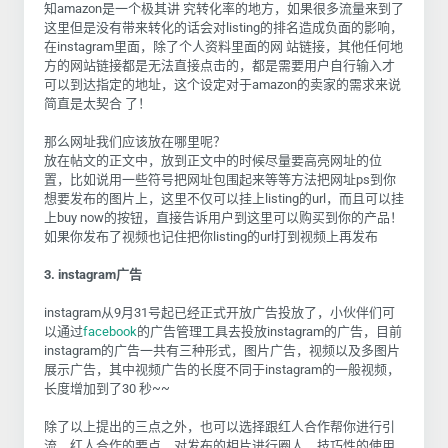
知amazon是一个极其讲 究转化率的地方，如果很多流量来到了
这里但是没有带来转化的话会对listing的排名造成负面的影响，
在instagram里面，除了个人资料里面的网 站链接，其他任何地
方的网站链接都是无法直接点击的，都是需要用户自行输入才
可以到达指定的地址，这个设定对于amazon的卖家的需求来说
简直是太契合 了！
那么网址我们应该放在哪里呢？
放在帖文的正文中，放到正文中的时候尽量要高亮网址的位
置，比如说用一些符号把网址包围起来等等方法把网址ps到你
想要发布的图片上，这里不仅可以挂上listing的url，而且可以挂
上buy now的按钮，直接告诉用户到这里可以购买到你的产品！
如果你发布了视频也记住把你listing的url打到视频上再发布
3. instagram广告
instagram从9月31号起已经正式开放广告投放了，小伙伴们可
以通过
facebook
的广告管理工具去投放instagram的广告，目前
instagram的广告一共有三种形式，图片广告，视频以及多图片
展示广告，其中视频广告的长度不同于instagram的一般视频，
长度增加到了30 秒~~
除了以上提出的三点之外，也可以选择跟红人合作帮你进行引
流，红人合作的要点，对发布的相片进行圈人，技巧性的使用