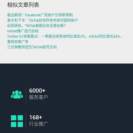
相似文章列表
最全解读！Facebook广告账户分享新限制
意大利下令：TikTok封杀所有年龄可疑的账户
出现转机，TikTok美国业务无需出售？
twitter推广技巧总结
Twitter Q1财报看点：一季度全球营收同比增长3%，mDAU同比增长24%，
重视效果广告
三分钟教你定位TikTok账号方向
6000+
服务客户
168+
行业推广