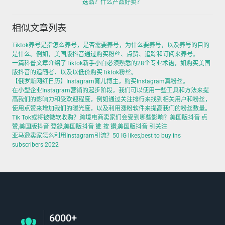
选品？什么产品好卖？
相似文章列表
Tiktok养号是指怎么养号，是否需要养号，为什么要养号，以及养号的目的
是什么。例如，美国版抖音通过购买粉丝、点赞、追踪和订阅来养号。
一篇科普文章介绍了Tiktok新手小白必须熟悉的28个专业术语，如购买美国
版抖音的追随者、以及以低价购买Tiktok粉丝。
【俄罗斯网红日历】Instagram育儿博主，购买Instagram真粉丝。
在小型企业Instagram营销的起步阶段，我们可以使用一些工具和方法来提
高我们的影响力和受欢迎程度，例如通过关注排行来找到相关用户和粉丝，
使用点赞来增加我们的曝光度，以及利用涨粉软件来提高我们的粉丝数量。
Tik Tok或将被微软收购？跨境电商卖家们会受到哪些影响？美国版抖音 点
赞,美国版抖音 登錄,美国版抖音 誰 按 讚,美国版抖音 引关注
亚马逊卖家怎么利用Instagram引流？50 IG likes,best to buy ins
subscribers 2022
6000+