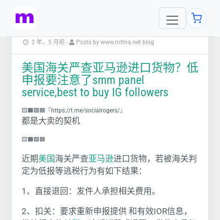
2 年，5 月前
-
Posts by www.mfma.net blog
美国海关严查亚马逊进口货物？低
申报要注意了smm panel
service,best to buy IG followers
🟨🟧🟩🟦『https://t.me/socialrogers/』
都是大卖的契机
🟨🟧🟩🟦
近期
美国
海关严查
亚马逊
进口货物，若被海关判
定为低报等逃税行为有如下结果：
1、直接退回：发件人承担相关费用。
2、扣关：要求重新申报提供 和有效IOR信息，