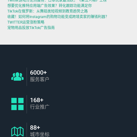
Twitter游戏讨论热度榜：日本玩家最活跃，《第五人格》上榜
想要优化推特应用端广告效果？转化跟踪功能满足你
TikTok在俄罗斯：从舞蹈类短视频到教育趋势之路
收藏！如何将Instagram的购物功能变成跨境卖家的赚钱利器？
TWITTER运营涨粉策略
宠物用品投放TikTok广告指南
6000+
服务客户
168+
行业推广
88+
城市坐标