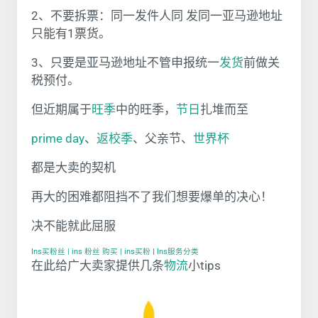
2、不要拆票：同一发件人同 发同一亚马逊地址
只能有1票货。
3、只要是亚马逊地址不管申报统一
发货
前做关
税预付。
但近期属于
旺季
中的旺季，
节日
扎堆而至
prime day
、
返校季
、父亲节、
世界杯
都是大卖的契机
再大的困难都阻挡不了我们想要爆单的决心！
决不能就此屈服
Ins买粉丝 | ins 粉丝 购买 | ins买粉
|
Ins服务分类
在此给广大卖家提供几条
物流
小tips