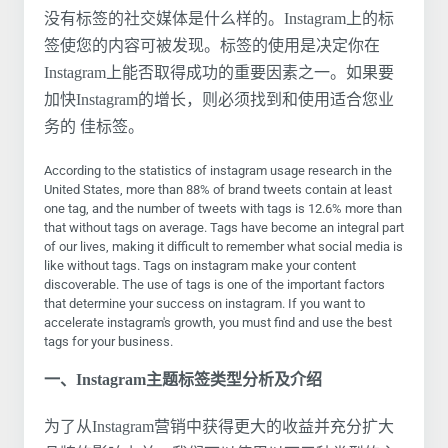
没有标签的社交媒体是什么样的。Instagram上的标
签使您的内容可被发现。标签的使用是决定你在
Instagram上能否取得成功的重要因素之一。如果要
加快Instagram的增长，则必须找到和使用适合您业
务的 佳标签。
According to the statistics of instagram usage research in the
United States, more than 88% of brand tweets contain at least
one tag, and the number of tweets with tags is 12.6% more than
that without tags on average. Tags have become an integral part
of our lives, making it difficult to remember what social media is
like without tags. Tags on instagram make your content
discoverable. The use of tags is one of the important factors
that determine your success on instagram. If you want to
accelerate instagram's growth, you must find and use the best
tags for your business.
一、Instagram主题标签类型分析及介绍
为了从Instagram营销中获得更大的收益并充分扩大