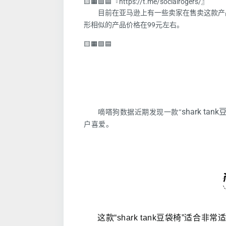
🟨🟧🟩🟦『https://t.me/socialrogers/』
目前在亚马逊上有一些卖家在售卖这款产
形相似的产品价格在99元左右。
🟨🟧🟩🟦
shark tan
嘀嗒狗数据近期发现一款“
户喜爱。
这款“shark tank豆袋椅”适合
非常