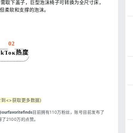
只需取下盖子
，
巨型泡沫椅子可转换为全尺寸床
，
但柔软和支撑的泡沫。
02
ikTok热度
片到<
>获取更多数据
)
目前拥有110万粉丝，账号目前发布了
@ourfavoritefinds
了2100万的点赞。