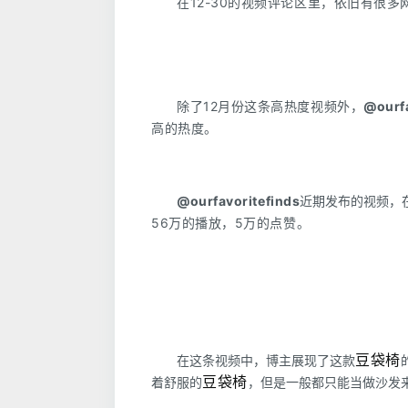
在12-30的视频评论区里，依旧有很
除了12
月份这条高热度视频外，
@ourfa
高的热度。
@ourfavoritefinds
近期发布的视频，
56万的播放，5万的点赞。
豆袋椅
在这条视频中，博主展现了这款
豆袋椅
着舒服的
，但是一般都只能当做沙发