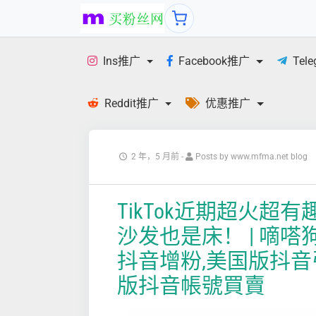
Ins推广
Facebook推广
Tel
Reddit推广
优惠推广
2 年，5 月前
-
Posts by www.mfma.net blog
TikTok近期超火超
沙发也是床！ | 嘀嗒
抖音增粉,美国版抖音
版抖音帳號買賣