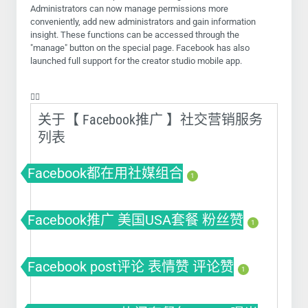
Administrators can now manage permissions more
conveniently, add new administrators and gain information
insight. These functions can be accessed through the
"manage" button on the special page. Facebook has also
launched full support for the creator studio mobile app.
❤️‍🔥
关于【 Facebook推广 】社交营销服务
列表
Facebook都在用社媒组合
1
Facebook推广 美国USA套餐 粉丝赞
1
Facebook post评论 表情赞 评论赞
1