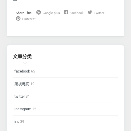
Share This:
Google-plus
Facebook
Twitter
Pinterest
文章分类
facebook
65
跨境电商
19
twitter
31
Instagram
12
ins
39