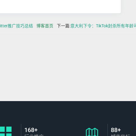
witter推广技巧总结
博客首页
下一篇:
意大利下令：TikTok封杀所有年
168+
88+