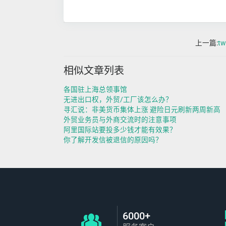
上一篇:
t
相似文章列表
各国驻上海总领事馆
无进出口权，外贸/工厂该怎么办？
寻汇说：非美货币集体上涨 避险日元刷新两周新高
外贸业务员与外商交流时的注意事项
阿里国际站要投多少钱才能有效果？
你了解开发信被退信的原因吗？
6000+