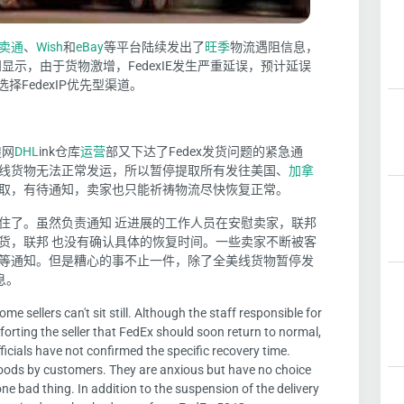
卖通
、
Wish
和
eBay
等平台陆续发出了
旺季
物流遇阻信息，
显示，由于货物激增，FedexIE发生严重延误，预计延误
选择FedexIP优先型渠道。
煌网
DHL
ink仓库
运营
部又下达了Fedex发货问题的紧急通
线货物无法正常发运，所以暂停提取所有发往美国、
加拿
取，有待通知，卖家也只能祈祷物流尽快恢复正常。
住了。虽然负责通知 近进展的工作人员在安慰卖家，联邦
货，联邦 也没有确认具体的恢复时间。一些卖家不断被客
等通知。但是糟心的事不止一件，除了全美线货物暂停发
息。
me sellers can't sit still. Although the staff responsible for
mforting the seller that FedEx should soon return to normal,
officials have not confirmed the specific recovery time.
 goods by customers. They are anxious but have no choice
one bad thing. In addition to the suspension of the delivery