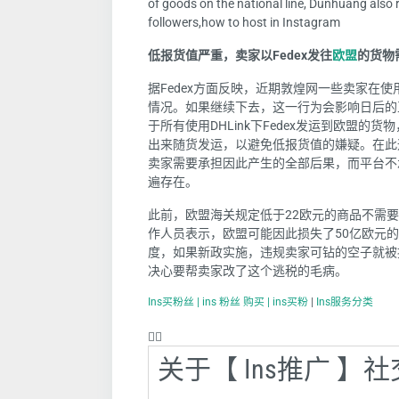
of goods on the national line, Dunhuang also
followers,how to host in Instagram
低报货值严重，卖家以Fedex发往
欧盟
的货物
据Fedex方面反映，近期敦煌网一些卖家在使用
情况。如果继续下去，这一行为会影响日后的
于所有使用DHLink下Fedex发运到欧盟
出来随货发运，以避免低报货值的嫌疑。在此
卖家需要承担因此产生的全部后果，而平台不
遍存在。
此前，欧盟海关规定低于22欧元的商品不需
作人员表示，欧盟可能因此损失了50亿欧元
度，如果新政实施，违规卖家可钻的空子就被
决心要帮卖家改了这个逃税的毛病。
Ins买粉丝 | ins 粉丝 购买 | ins买粉
|
Ins服务分类
❤️‍🔥
关于【 Ins推广 