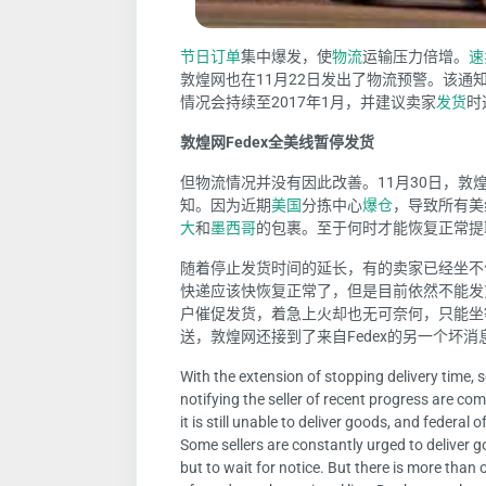
节日
订单
集中爆发，使
物流
运输压力倍增。
速
敦煌网也在11月22日发出了物流预警。该通知
情况会持续至2017年1月，并建议卖家
发货
时
敦煌网Fedex全美线暂停发货
但物流情况并没有因此改善。
11月30日，敦
知。因为近期
美国
分拣中心
爆仓
，导致所有美
大
和
墨西哥
的包裹。至于何时才能恢复正常提
随着停止发货时间的延长，有的卖家已经坐不
快递应该快恢复正常了，但是目前依然不能发
户催促发货，着急上火却也无可奈何，只能坐
送，敦煌网还接到了来自Fedex的另一个坏消
With the extension of stopping delivery time, so
notifying the seller of recent progress are co
it is still unable to deliver goods, and federal 
Some sellers are constantly urged to deliver
but to wait for notice. But there is more than 