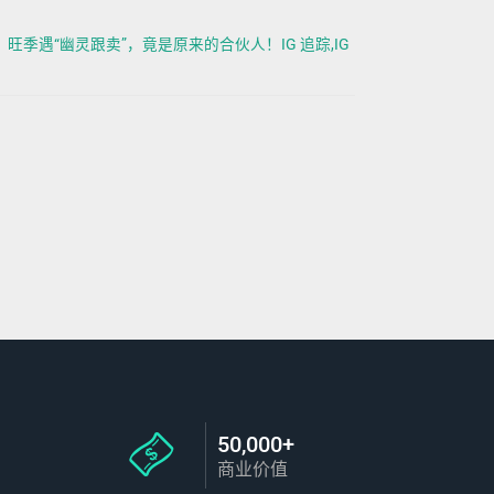
旺季遇“幽灵跟卖”，竟是原来的合伙人！IG 追踪,IG
50,000+
商业价值