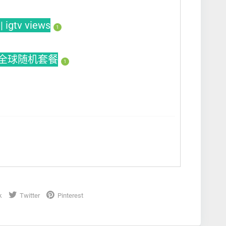
gtv views
1
 全球随机套餐
1
k
Twitter
Pinterest