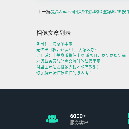
上一篇:
提高Amazon回头客的策略IG 登錄,IG 誰 按 讚
相似文章列表
各国驻上海总领事馆
无进出口权，外贸/工厂该怎么办？
寻汇说：非美货币集体上涨 避险日元刷新两周新高
外贸业务员与外商交流时的注意事项
阿里国际站要投多少钱才能有效果？
你了解开发信被退信的原因吗？
6000+
服务客户