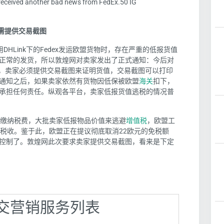
 received another bad news from FedEx.50 IG
需提供交易截图
DHLink下的Fedex发运欧盟货物时，存在严重的低报货值
正常的发货，所以敦煌网对卖家发出了正式通知：今后对
的货物，卖家必须提供交易截图来证明货值，交易截图可以打印
通知之后，如果卖家依然有货物因低保被欧盟
海关
扣下，
承担任何责任。纵观各平台，卖家低报货值逃税的情况普
要缴纳税费，大批卖家低报物品价值来逃避
增值税
，欧盟工
的税收。鉴于此，欧盟正在提议彻底取消22欧元的免税额
控制了。敦煌网此次要求卖家提供交易截图，看来是下定
】社交营销服务列表