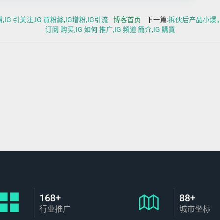
,IG 引关注,IG 買粉絲,IG增粉,IG引流
博客首页
下一篇:
拆伙后产品小爆，
订阅 购买,IG 如何 推广,IG 頻道 簡介,IG 購買
168+
88+
行业推广
城市坐标