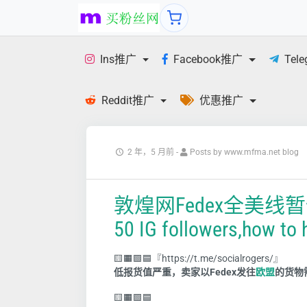
Ins推广
Facebook推广
Tel
Reddit推广
优惠推广
2 年，5 月前
-
Posts by www.mfma.net blog
敦煌网Fedex全美
50 IG followers,how to 
🟨🟧🟩🟦『https://t.me/socialrogers/』
低报货值严重，卖家以Fedex发往
欧盟
的货物
🟨🟧🟩🟦