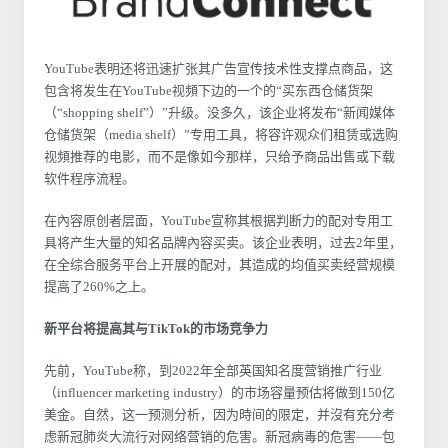
YouTube表明还将迅速扩张其广告宣传技术性支撑点商品，
这
包含将发生在YouTube视頻下边的一个的“买东西仓储货架
（“shopping shelf”）”升级。没多久，该企业将发布
“新闻媒体
仓储货架（media shelf）”专用工具，将容许观众们租赁或选购
视頻推荐的电影
，而不是像如今那样，只给予商品出售或下载
软件程序流程。
在內容原创者层面，YouTube宣称其根据判断力的配对专用工
具将产生大量的知名品牌內容买卖。该企业表明，过去2年里，
在全综合服务平台上开展的配对，其造成的均值买卖经营规模
提高了260%之上。
新平台将提高其与TikTok的市场竞争力
先前，YouTube称，到2022年全部英国知名度营销推广行业
（influencer marketing industry）的市场容量预估将做到150亿
美金。自然，这一预测分析，因为時间的限定，并沒有充分考
虑新冠肺炎大流行对网络营销的危害。新冠病毒的危害——包