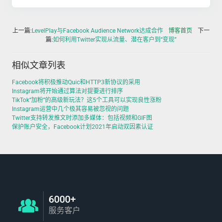
上一篇:
LevelPlay与Facebook Audience Network达成合作
博客首页
下一
篇:
如何利用Twitter实现从流量、潜在客户到“变现”
相似文章列表
Facebook将积极推动Quic和HTTP3新协议的采用
Instagram将开始通过算法对提要进行排序
TikTok“加粉”的高级新玩法？这5个工具可以实现良性涨粉
Instagram运营中几个极其容易被忽视的问题
Twitter支持转发推文时添加多媒体：包括视频和GIF图
保护账户安全，Facebook计划2021年启动双因素认证
6000+
服务客户