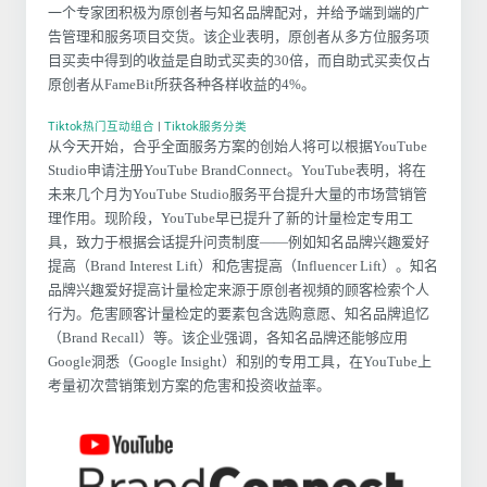
一个专家团积极为原创者与知名品牌配对，并给予端到端的广
告管理和服务项目交货。该企业表明，原创者从多方位服务项
目买卖中得到的收益是自助式买卖的30倍，而自助式买卖仅占
原创者从FameBit所获各种各样收益的4%。
Tiktok热门互动组合
|
Tiktok服务分类
从今天开始，合乎全面服务方案的创始人将可以根据YouTube
Studio申请注册YouTube BrandConnect。YouTube表明，将在
未来几个月为YouTube Studio服务平台提升大量的市场营销管
理作用。现阶段，YouTube早已提升了新的计量检定专用工
具，致力于根据会话提升问责制度——例如知名品牌兴趣爱好
提高（Brand Interest Lift）和危害提高（Influencer Lift）。知名
品牌兴趣爱好提高计量检定来源于原创者视頻的顾客检索个人
行为。危害顾客计量检定的要素包含选购意愿、知名品牌追忆
（Brand Recall）等。该企业强调，各知名品牌还能够应用
Google洞悉（Google Insight）和别的专用工具，在YouTube上
考量初次营销策划方案的危害和投资收益率。