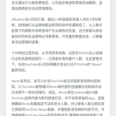
含交通出行与差旅费限定、公司逐步推进和营销活动撤销，造
成品牌商有关活动营销降低。
eMarketer在4月份汇报。超出1/4的英国知名度人员在3月份表
明，因而她们从品牌商那边获得的协作机遇降低了。以上肺炎
疫情下的销售市场转变将产生长期性的危害，这代表着与原创
者协作的知名品牌将必须更靠谱、可考量的数据信息，以掌握
其活动营销的成果。
十分特别注意的是，从市场竞争视角，近些年TikTok在小视频
行业知名度明显提升——尤其是年青的客户人群。在这里情况
下，先前YouTube在4月份明确开发设计对于TikTok的“Shorts”
服务项目。
Shorts发布后，就可以补充YouTube缺乏的短影音视频內容类
型，让YouTuber能够通过Shorts做內容的迅速曝出及粉絲互动
交流等不一样实际操作。而且，Shorts将在Android或iOS端
YouTube运用内做为新的频道栏目，并不会有单独的App，这能
够确保Shorts有着固定不动的受众人群，并让使用人能立即应用
已受权的YouTube Music歌曲，开展短影音视频的內容写作。外
国媒体将YouTube Shorts的发布叙述为“美国硅谷科技有限公司