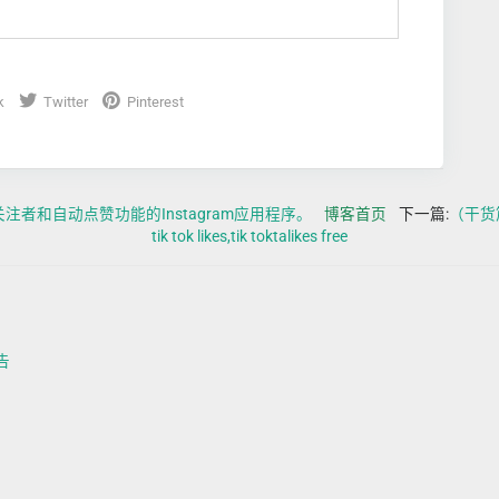
k
Twitter
Pinterest
者和自动点赞功能的Instagram应用程序。
博客首页
下一篇:
（干货篇
tik tok likes,tik toktalikes free
告