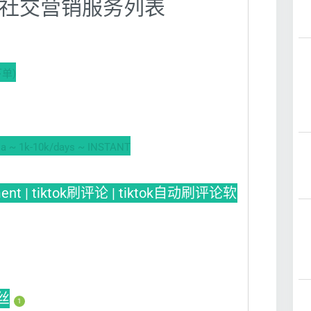
广 】社交营销服务列表
单)
a ~ 1k-10k/days ~ INSTANT
ment | tiktok刷评论 | tiktok自动刷评论软
粉丝
1