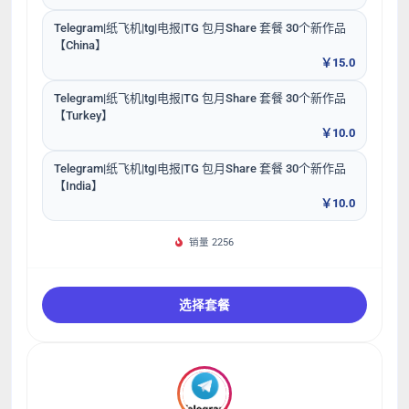
Telegram|纸飞机|tg|电报|TG 包月Share 套餐 30个新作品
【China】
￥15.0
Telegram|纸飞机|tg|电报|TG 包月Share 套餐 30个新作品
【Turkey】
￥10.0
Telegram|纸飞机|tg|电报|TG 包月Share 套餐 30个新作品
【India】
￥10.0
销量 2256
选择套餐