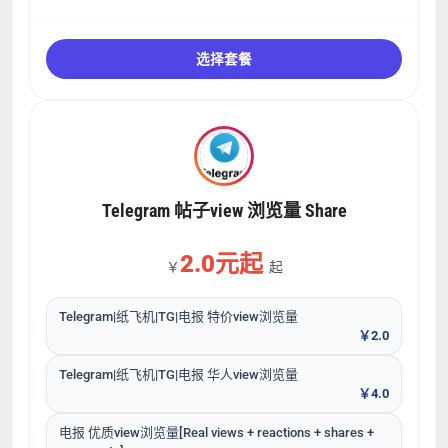
选择套餐
Telegram 帖子view 浏览量 Share
2.0元起
￥
起
Telegram|纸飞机|TG|电报 特价view浏览量
￥2.0
Telegram|纸飞机|TG|电报 华人view浏览量
￥4.0
电报 优质view浏览量[Real views + reactions + shares +