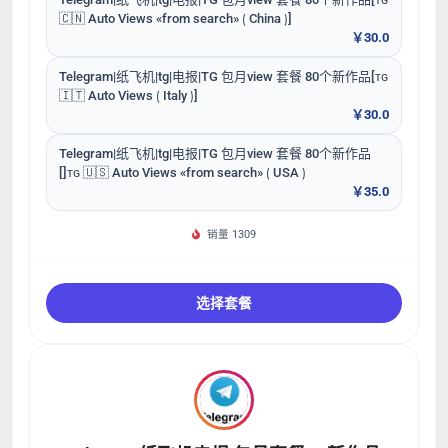
🇨🇳 Auto Views «from search» ⟮ China ⟯]
￥30.0
Telegram|纸飞机|tg|电报|TG 包月view 套餐 80个新作品[ᴛɢ
🇮🇹 Auto Views ⟮ Italy ⟯]
￥30.0
Telegram|纸飞机|tg|电报|TG 包月view 套餐 80个新作品
[]ᴛɢ 🇺🇸 Auto Views «from search» ⟮ USA ⟯
￥35.0
销量 1309
选择套餐