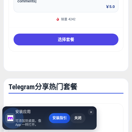
comments]
￥5.0
销量 4242
选择套餐
Telegram分享热门套餐
安装应用
×
安装指引
关闭
可添加到桌面，像
App 一样打开。