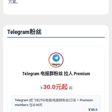
方案。
Telegram粉丝
Telegram 电报群粉丝 拉人 Premium
30.0元起
￥
起
Telegram |纸飞机|TG|电报|电报群粉丝|订阅 ⭐ Premium
members 包补30天
￥30.0