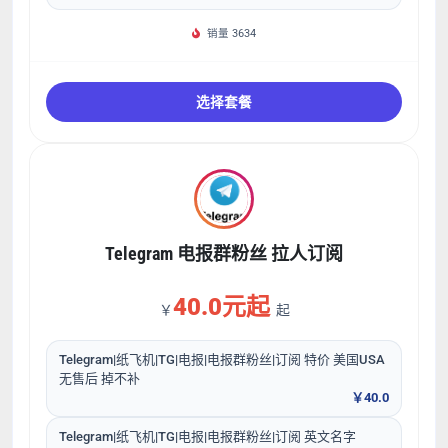
销量 3634
选择套餐
Telegram 电报群粉丝 拉人订阅
40.0元起
￥
起
Telegram|纸飞机|TG|电报|电报群粉丝|订阅 特价 美国USA
无售后 掉不补
￥40.0
Telegram|纸飞机|TG|电报|电报群粉丝|订阅 英文名字