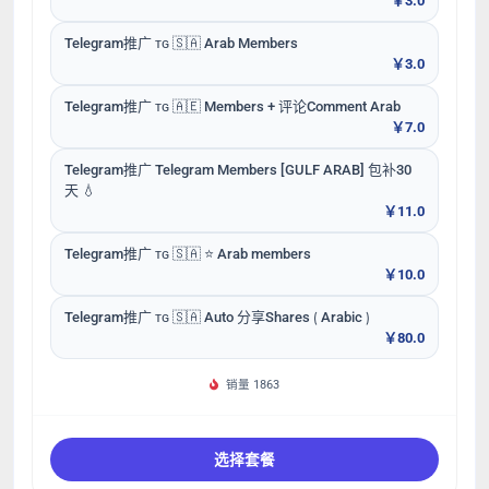
￥3.0
Telegram推广 ᴛɢ 🇸🇦 Arab Members
￥3.0
Telegram推广 ᴛɢ 🇦🇪 Members + 评论Comment Arab
￥7.0
Telegram推广 Telegram Members [GULF ARAB] 包补30
天 💧
￥11.0
Telegram推广 ᴛɢ 🇸🇦 ⭐ Arab members
￥10.0
Telegram推广 ᴛɢ 🇸🇦 Auto 分享Shares ⟮ Arabic ⟯
￥80.0
销量 1863
选择套餐