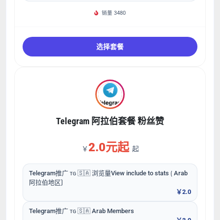
销量 3480
选择套餐
Telegram 阿拉伯套餐 粉丝赞
2.0元起
￥
起
Telegram推广 ᴛɢ 🇸🇦 浏览量View include to stats ⟮ Arab
阿拉伯地区⟯
￥2.0
Telegram推广 ᴛɢ 🇸🇦 Arab Members