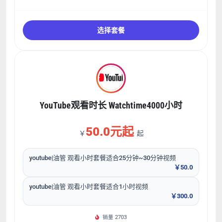
选择套餐
YouTube观看时长 Watchtime4000小时
50.0元起
￥
起
youtube|油管 观看小时套餐适合25分钟~30分钟视频
￥50.0
youtube|油管 观看小时套餐适合1小时视频
￥300.0
销量 2703