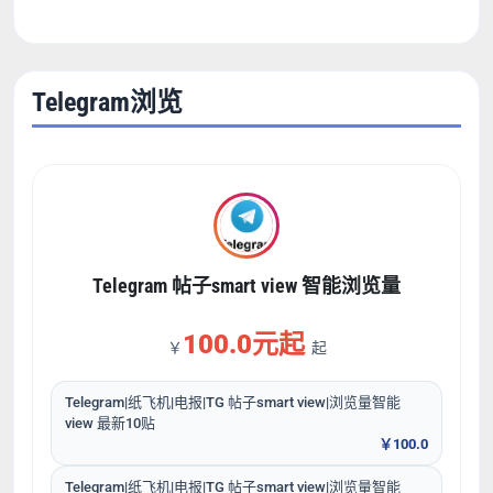
Telegram浏览
Telegram 帖子smart view 智能浏览量
100.0元起
￥
起
Telegram|纸飞机|电报|TG 帖子smart view|浏览量智能
view 最新10贴
￥100.0
Telegram|纸飞机|电报|TG 帖子smart view|浏览量智能