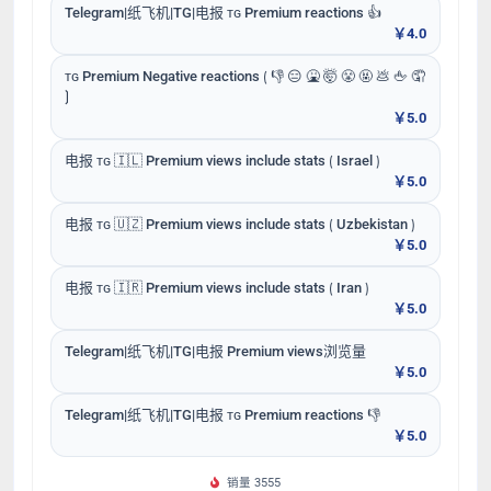
Telegram|纸飞机|TG|电报 ᴛɢ Premium reactions 👍
￥4.0
ᴛɢ Premium Negative reactions ⟮ 👎 😑 🤮 🤯 😤 🤬 💩 🖕 🤦
⟯
￥5.0
电报 ᴛɢ 🇮🇱 Premium views include stats ⟮ Israel ⟯
￥5.0
电报 ᴛɢ 🇺🇿 Premium views include stats ⟮ Uzbekistan ⟯
￥5.0
电报 ᴛɢ 🇮🇷 Premium views include stats ⟮ Iran ⟯
￥5.0
Telegram|纸飞机|TG|电报 Premium views浏览量
￥5.0
Telegram|纸飞机|TG|电报 ᴛɢ Premium reactions 👎
￥5.0
销量 3555