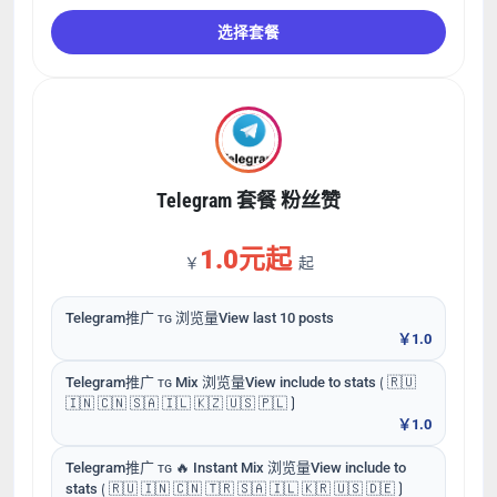
选择套餐
Telegram 套餐 粉丝赞
1.0元起
￥
起
Telegram推广 ᴛɢ 浏览量View last 10 posts
￥1.0
Telegram推广 ᴛɢ Mix 浏览量View include to stats ⟮ 🇷🇺
🇮🇳 🇨🇳 🇸🇦 🇮🇱 🇰🇿 🇺🇸 🇵🇱 ⟯
￥1.0
Telegram推广 ᴛɢ 🔥 Instant Mix 浏览量View include to
stats ⟮ 🇷🇺 🇮🇳 🇨🇳 🇹🇷 🇸🇦 🇮🇱 🇰🇷 🇺🇸 🇩🇪 ⟯