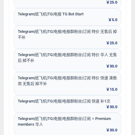
￥25.0
Telegram|纸飞机|TG|电报 TG Bot Start
￥5.0
Telegram|纸飞机|TG|电报|电报群粉丝|订阅 特价 无售后 掉
不补
￥25.0
Telegram|纸飞机|TG|电报|电报群粉丝|订阅 特价 华人 无售
后 掉不补
￥30.0
Telegram|纸飞机|TG|电报|电报群粉丝|订阅 特价 快速 凑数
用 无售后 掉不补
￥15.0
Telegram|纸飞机|TG|电报|电报群粉丝|订阅 快速 补1次
￥30.0
Telegram|纸飞机|TG|电报|电报群粉丝|订阅 ⭐ Premium
members 华人
￥30.0