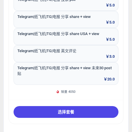
￥5.0
Telegram|纸飞机|TG|电报 分享 share + view
￥5.0
Telegram|纸飞机|TG|电报 分享 share USA + view
￥5.0
Telegram|纸飞机|TG|电报 英文评论
￥3.0
Telegram|纸飞机|TG|电报 分享 share + view 未来30 post
贴
￥20.0
销量 4050
选择套餐