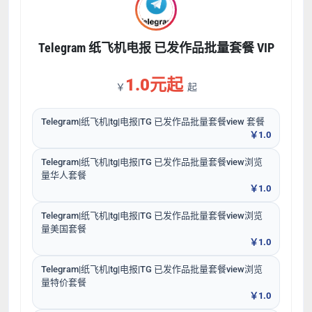
Telegram 纸飞机电报 已发作品批量套餐 VIP
1.0元起
￥
起
Telegram|纸飞机|tg|电报|TG 已发作品批量套餐view 套餐
￥1.0
Telegram|纸飞机|tg|电报|TG 已发作品批量套餐view浏览
量华人套餐
￥1.0
Telegram|纸飞机|tg|电报|TG 已发作品批量套餐view浏览
量美国套餐
￥1.0
Telegram|纸飞机|tg|电报|TG 已发作品批量套餐view浏览
量特价套餐
￥1.0