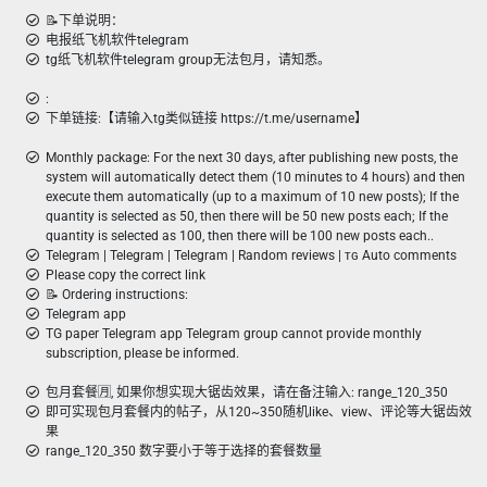
📝下单说明：
电报纸飞机软件telegram
tg纸飞机软件telegram group无法包月，请知悉。
:
下单链接:【请输入tg类似链接 https://t.me/username】
Monthly package: For the next 30 days, after publishing new posts, the
system will automatically detect them (10 minutes to 4 hours) and then
execute them automatically (up to a maximum of 10 new posts); If the
quantity is selected as 50, then there will be 50 new posts each; If the
quantity is selected as 100, then there will be 100 new posts each..
Telegram | Telegram | Telegram | Random reviews | ᴛɢ Auto comments
Please copy the correct link
📝 Ordering instructions:
Telegram app
TG paper Telegram app Telegram group cannot provide monthly
subscription, please be informed.
包月套餐🈷️, 如果你想实现大锯齿效果，请在备注输入: range_120_350
即可实现包月套餐内的帖子，从120~350随机like、view、评论等大锯齿效
果
range_120_350 数字要小于等于选择的套餐数量