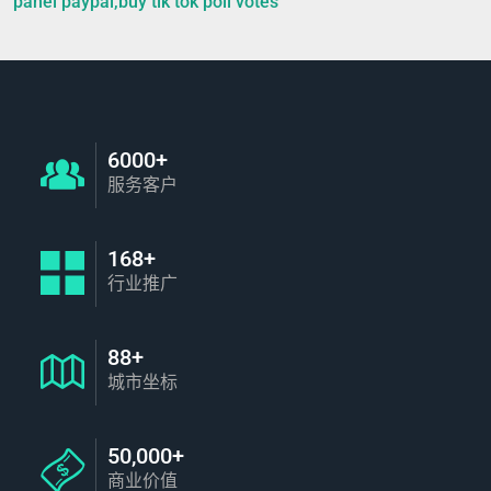
panel paypal,buy tik tok poll votes
6000+
服务客户
168+
行业推广
88+
城市坐标
50,000+
商业价值