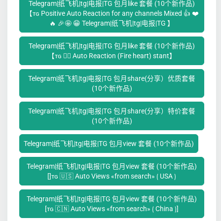
Telegram|纸飞机|tg|电报|TG 包月like 套餐 (10个新作品)
【ᴛɢ Positive Auto Reaction for any channels Mixed 👍 ❤️
🔥 🎉🤩 😁 Telegram|纸飞机|tg|电报|TG 】
Telegram|纸飞机|tg|电报|TG 包月like 套餐 (10个新作品)
【ᴛɢ ❤️‍🔥 Auto Reaction (Fire heart) stant】
Telegram|纸飞机|tg|电报|TG 包月share(分享）优质套餐
(10个新作品)
Telegram|纸飞机|tg|电报|TG 包月share(分享）特价套餐
(10个新作品)
Telegram|纸飞机|tg|电报|TG 包月view 套餐 (10个新作品)
Telegram|纸飞机|tg|电报|TG 包月view 套餐 (10个新作品)
[]ᴛɢ 🇺🇸 Auto Views «from search» ⟮ USA ⟯
Telegram|纸飞机|tg|电报|TG 包月view 套餐 (10个新作品)
[ᴛɢ 🇨🇳 Auto Views «from search» ⟮ China ⟯]