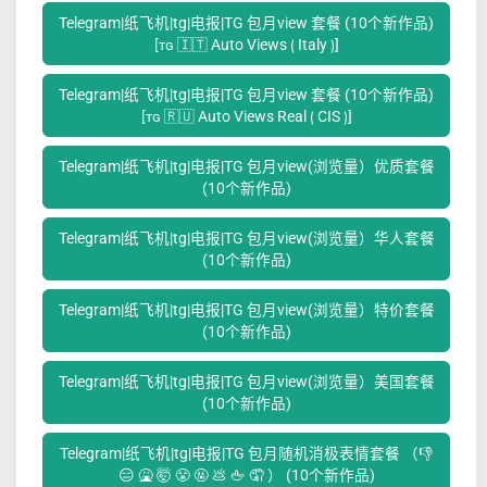
Telegram|纸飞机|tg|电报|TG 包月view 套餐 (10个新作品)
[ᴛɢ 🇮🇹 Auto Views ⟮ Italy ⟯]
Telegram|纸飞机|tg|电报|TG 包月view 套餐 (10个新作品)
[ᴛɢ 🇷🇺 Auto Views Real ⟮ CIS ⟯]
Telegram|纸飞机|tg|电报|TG 包月view(浏览量）优质套餐
(10个新作品)
Telegram|纸飞机|tg|电报|TG 包月view(浏览量）华人套餐
(10个新作品)
Telegram|纸飞机|tg|电报|TG 包月view(浏览量）特价套餐
(10个新作品)
Telegram|纸飞机|tg|电报|TG 包月view(浏览量）美国套餐
(10个新作品)
Telegram|纸飞机|tg|电报|TG 包月随机消极表情套餐 （👎
😑 🤮 🤯 😤 🤬 💩 🖕 🤦 ‍） (10个新作品)