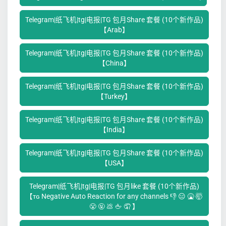
Telegram|纸飞机|tg|电报|TG 包月Share 套餐 (10个新作品)
【Arab】
Telegram|纸飞机|tg|电报|TG 包月Share 套餐 (10个新作品)
【China】
Telegram|纸飞机|tg|电报|TG 包月Share 套餐 (10个新作品)
【Turkey】
Telegram|纸飞机|tg|电报|TG 包月Share 套餐 (10个新作品)
【India】
Telegram|纸飞机|tg|电报|TG 包月Share 套餐 (10个新作品)
【USA】
Telegram|纸飞机|tg|电报|TG 包月like 套餐 (10个新作品)
【ᴛɢ Negative Auto Reaction for any channels 👎 😑 🤮 🤯
😤 🤬 💩 🖕 🤦 ‍】