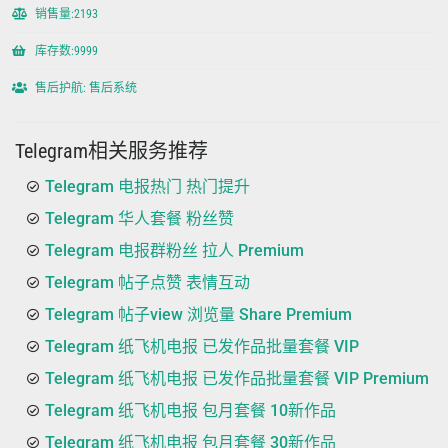
销售量:2193
库存数:9999
售后护航: 售后系统
Telegram相关服务推荐
Telegram 电报热门 热门提升
Telegram 华人套餐 粉丝赞
Telegram 电报群粉丝 拉人 Premium
Telegram 帖子点赞 表情互动
Telegram 帖子view 浏览量 Share Premium
Telegram 纸飞机电报 已发作品批量套餐 VIP
Telegram 纸飞机电报 已发作品批量套餐 VIP Premium
Telegram 纸飞机电报 包月套餐 10新作品
Telegram 纸飞机电报 包月套餐 30新作品