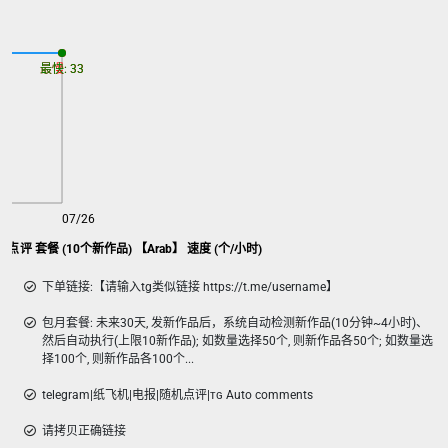
最慢: 33
最快: 33
07/26
ent点评 套餐 (10个新作品) 【Arab】 速度 (个/小时)
下单链接:【请输入tg类似链接 https://t.me/username】
包月套餐: 未来30天, 发新作品后，系统自动检测新作品(10分钟~4小时)、
然后自动执行(上限10新作品); 如数量选择50个, 则新作品各50个; 如数量选
择100个, 则新作品各100个...
telegram|纸飞机|电报|随机点评|ᴛɢ Auto comments
请拷贝正确链接