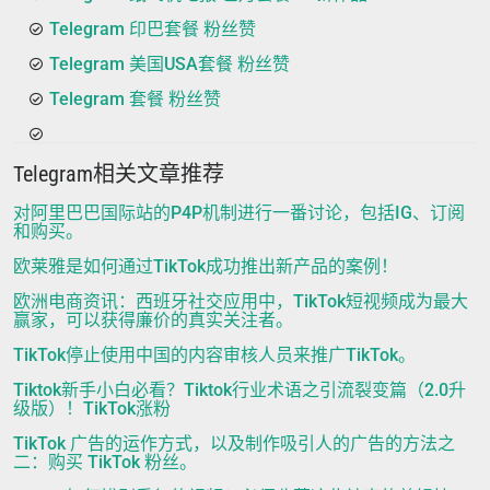
Telegram 印巴套餐 粉丝赞
Telegram 美国USA套餐 粉丝赞
Telegram 套餐 粉丝赞
Telegram相关文章推荐
对阿里巴巴国际站的P4P机制进行一番讨论，包括IG、订阅
和购买。
欧莱雅是如何通过TikTok成功推出新产品的案例！
欧洲电商资讯：西班牙社交应用中，TikTok短视频成为最大
赢家，可以获得廉价的真实关注者。
TikTok停止使用中国的内容审核人员来推广TikTok。
Tiktok新手小白必看？Tiktok行业术语之引流裂变篇（2.0升
级版）！TikTok涨粉
TikTok 广告的运作方式，以及制作吸引人的广告的方法之
二：购买 TikTok 粉丝。