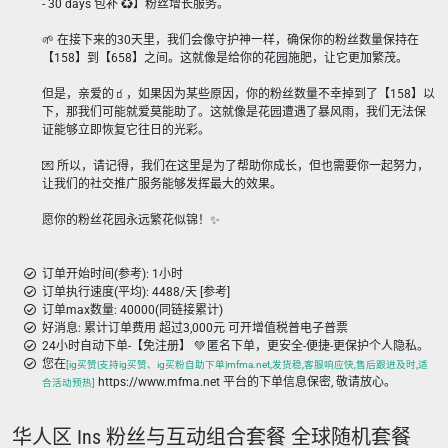
- 30 days 包补 ♻️】粉丝增长服务。
🌱 在接下来的30天里，我们会像守护神一样，确保你的粉丝数量保持在
【158】到【658】之间。这就像是给你的花园施肥，让它更加繁茂。
但是，亲爱的🧃，如果因为某些原因，你的粉丝数量不幸掉到了【158】以
下，那我们可能就爱莫能助了。这就像是花园遭遇了暴风雨，我们无法保
证能够立即恢复它往日的光彩。
💌 所以，请记得，我们在这里是为了帮助你成长，但也需要你一起努力，
让我们的社交推广服务能够发挥最大的效果。
愿你的粉丝花园永远繁花似锦！✨
订单开始时间(参考): 1小时
订单执行速度(平均): 4488/天 [参考]
订单max数量: 40000(同链接累计)
好消息: 累计订单费用 超过3,000元 可开增值税普电子普票
24小时自动下单-【免注册】 💚 匿名下单，更安全-便捷-更保护个人隐私。
您在
[ig买赞|支持ig买赞、ig买粉自助下单|mfma.net,发货稳,客服响应快,售后跟进及时,适
https://www.mfma.net 平台的下单信息保密, 敬请放心。
合活动预热]
华人区 Ins 粉丝与互动组合套餐 全球随机套餐