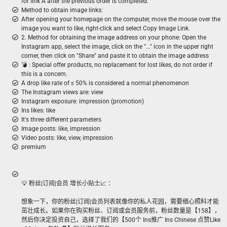
for link A after the previous order is completed.
Method to obtain image links:
After opening your homepage on the computer, move the mouse over the
image you want to like, right-click and select Copy Image Link.
2. Method for obtaining the image address on your phone: Open the
Instagram app, select the image, click on the "..." icon in the upper right
corner, then click on "Share" and paste it to obtain the image address
💣 ︎: Special offer products, no replacement for lost likes, do not order if
this is a concern.
A drop like rate of ≤ 50% is considered a normal phenomenon
The Instagram views are: view
Instagram exposure: impression (promotion)
Ins likes: like
It's three different parameters
Image posts: like, impression
Video posts: like, view, impression
premium
💡 粉丝|订阅|会员 增长小贴士📈 ：
想象一下，你的粉丝|订阅|会员列表就像你的私人花园，需要细心照料才能
茁壮成长。如果你在购买粉丝、订阅或会员服务前，粉丝数量是【158】，
然后你决定投资自己，选择了我们的【500个 Ins推广 Ins Chinese 点赞Like