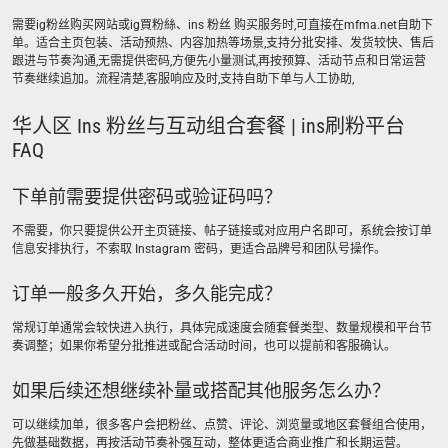
需要ig粉丝购买网站或ig買粉絲、ins 粉丝 购买服务时,可直接在mfma.net自助下
单。适合主页包装、活动预热、内容加热等场景,支持分批安排、发货较快、售后
跟进与节奏沟通,无需提供密码,方便先小量测试,再按预算、活动节点和日常运营
节奏继续追加。流程清楚,客服响应及时,支持自助下单与人工协助,
华人区 Ins 粉丝与互动组合套餐 | ins刷粉平台
FAQ
下单前需要提供密码或验证码吗？
不需要，你只要提供公开主页链接、帖子链接或对应用户名即可，系统会按订单
信息安排执行，不索取 Instagram 密码，更适合品牌号和团队号操作。
订单一般多久开始，多久能完成？
常规订单通常会较快进入执行，具体完成速度会随套餐类型、数量规模和平台节
奏调整；如果你希望分批推进或配合活动时间，也可以提前和客服确认。
如果后续还想继续补量或搭配其他服务怎么办？
可以继续加单，很多客户会把粉丝、点赞、评论、浏览量或地区套餐组合使用，
先做基础数据，再按活动节奏补强互动，整体更适合商业推广和长期运营。