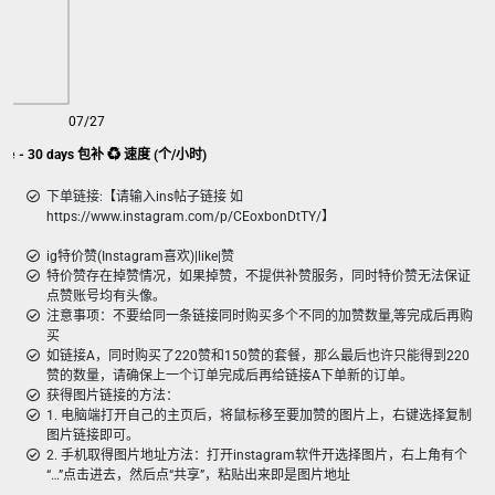
07/27
ike - 30 days 包补 ♻️ 速度 (个/小时)
下单链接:【请输入ins帖子链接 如
https://www.instagram.com/p/CEoxbonDtTY/】
ig特价赞(Instagram喜欢)|like|赞
特价赞存在掉赞情况，如果掉赞，不提供补赞服务，同时特价赞无法保证
点赞账号均有头像。
注意事项：不要给同一条链接同时购买多个不同的加赞数量,等完成后再购
买
如链接A，同时购买了220赞和150赞的套餐，那么最后也许只能得到220
赞的数量，请确保上一个订单完成后再给链接A下单新的订单。
获得图片链接的方法：
1. 电脑端打开自己的主页后，将鼠标移至要加赞的图片上，右键选择复制
图片链接即可。
2. 手机取得图片地址方法：打开instagram软件开选择图片，右上角有个
“…”点击进去，然后点“共享”，粘贴出来即是图片地址