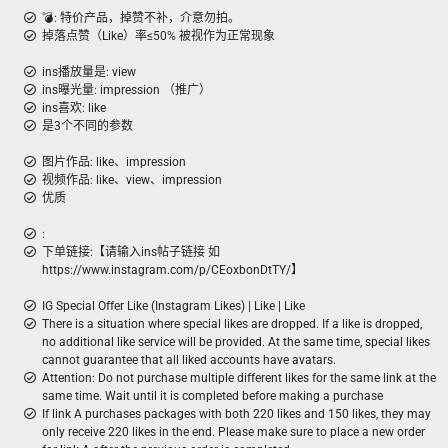
💣︎: 特价产品，掉赞不补，介意勿拍。
掉落点赞（Like）率≤50% 被视作为正常现象
ins播放量是: view
ins曝光量: impression （推广）
ins喜欢: like
是3个不同的参数
图片作品: like、impression
视频作品: like、view、impression
优质
:
下单链接:【请输入ins帖子链接 如
https://www.instagram.com/p/CEoxbonDtTY/】
IG Special Offer Like (Instagram Likes) | Like | Like
There is a situation where special likes are dropped. If a like is dropped,
no additional like service will be provided. At the same time, special likes
cannot guarantee that all liked accounts have avatars.
Attention: Do not purchase multiple different likes for the same link at the
same time. Wait until it is completed before making a purchase
If link A purchases packages with both 220 likes and 150 likes, they may
only receive 220 likes in the end. Please make sure to place a new order