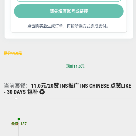
请先填写账号或链接
点击购买后生成订单，再按所选方式完成支付。
原价
11.0
元
现价
11.0
元
当前套餐：
11.0元/20赞 INS推广 INS CHINESE 点赞LIKE
- 30 DAYS 包补 ♻️
最慢: 187
最快: 187