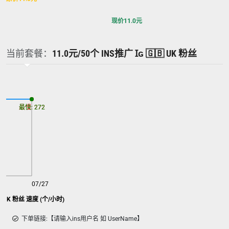
现价
11.0
元
当前套餐：
11.0元/50个 INS推广 Ɪɢ 🇬🇧 UK 粉丝
最慢: 272
最快: 272
07/27
🇧 UK 粉丝 速度 (个/小时)
下单链接:【请输入ins用户名 如 UserName】