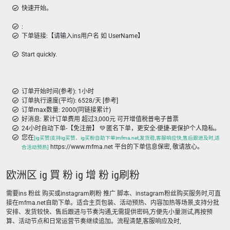
快速开始。
:
下单链接:【请输入ins用户名 如 UserName】
Start quickly.
订单开始时间(参考): 1小时
订单执行速度(平均): 6528/天 [参考]
订单max数量: 2000(同链接累计)
好消息: 累计订单费用 超过3,000元 可开增值税普电子普票
24小时自动下单-【免注册】 💚 匿名下单，更安全-便捷-更保护个人隐私。
您在
[ig买赞|支持ig买赞、ig买粉自助下单|mfma.net,发货稳,客服响应快,售后跟进及时,适
https://www.mfma.net 平台的下单信息保密, 敬请放心。
合活动预热]
欧洲区 ig 買 粉 ig 增 粉 ig刷粉
需要ins 粉丝 购买或instagram刷粉 推广 脚本、instagram粉丝购买服务时,可直
接在mfma.net自助下单。适合主页包装、活动预热、内容加热等场景,支持分批
安排、发货较快、售后跟进与节奏沟通,无需提供密码,方便先小量测试,再按预
算、活动节点和日常运营节奏继续追加。流程清楚,客服响应及时,