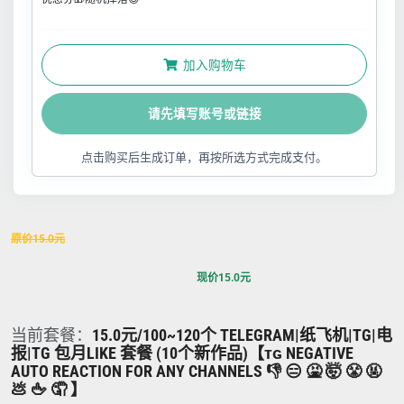
加入购物车
请先填写账号或链接
点击购买后生成订单，再按所选方式完成支付。
原价
15.0
元
现价
15.0
元
当前套餐：
15.0元/100~120个 TELEGRAM|纸飞机|TG|电
报|TG 包月LIKE 套餐 (10个新作品)【ᴛɢ NEGATIVE
AUTO REACTION FOR ANY CHANNELS 👎 😑 🤮 🤯 😤 🤬
💩 🖕 🤦 ‍】