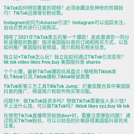
TikTok如何辨别重复的视频？必须收藏这些神奇的剪辑技
巧！TikTok迅速增长粉丝数。
Instagram如何为Amazon引流？Instagram可以追踪关注，
自动点赞并进行订阅购买。
揭晓了2021年TikTok黑五的第一个爆款！皮皮邀请您一同分
析该爆款的数据！指涉美国版抖音的订阅和购买方式，以及
如何推广美国版抖音频道，简介和购买相关信息。
独立站+TikTok怎么玩？独立站如何通过TikTok引流变现？
tik tok video likes free,buy 美国版抖音 shares
个个火爆，最新TikTok爆款玩具盘点 | 嘀嗒狗Tiktok增
粉,Tiktok引流,Tiktok爆粉,Tiktok帳號買賣
TikTok新第三方工具TiKkTok Jump：烂番茄整合其中美国版
抖音的推广、频道简介和软件购买等功能。
问题19：做TikTok投资多吗？想做TikTok需要投入多少钱？
手上没什么钱，可以做TikTok吗？tiktok likes xyz,buy tik tok
在使用TikTok直播带货投放dou+时，需要注意哪些问题？ 通
过购买TikTok粉丝，可以以较低的价格获得美国版抖音的关
注者。