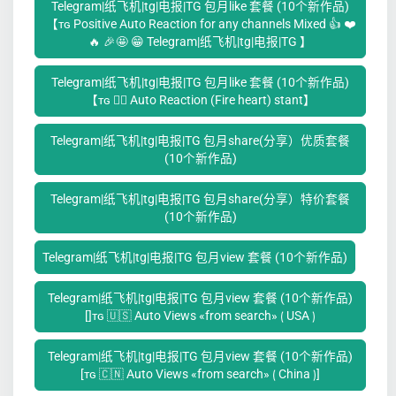
Telegram|纸飞机|tg|电报|TG 包月like 套餐 (10个新作品)
【ᴛɢ Positive Auto Reaction for any channels Mixed 👍 ❤️
🔥 🎉🤩 😁 Telegram|纸飞机|tg|电报|TG 】
Telegram|纸飞机|tg|电报|TG 包月like 套餐 (10个新作品)
【ᴛɢ ❤️‍🔥 Auto Reaction (Fire heart) stant】
Telegram|纸飞机|tg|电报|TG 包月share(分享）优质套餐
(10个新作品)
Telegram|纸飞机|tg|电报|TG 包月share(分享）特价套餐
(10个新作品)
Telegram|纸飞机|tg|电报|TG 包月view 套餐 (10个新作品)
Telegram|纸飞机|tg|电报|TG 包月view 套餐 (10个新作品)
[]ᴛɢ 🇺🇸 Auto Views «from search» ⟮ USA ⟯
Telegram|纸飞机|tg|电报|TG 包月view 套餐 (10个新作品)
[ᴛɢ 🇨🇳 Auto Views «from search» ⟮ China ⟯]