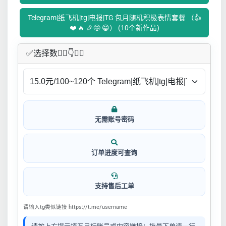
Telegram|纸飞机|tg|电报|TG 包月随机积极表情套餐 （👍
❤️ 🔥 🎉🤩 😁） (10个新作品)
✅​选择数👇🏻​​👇👇🏻​​
无需账号密码
订单进度可查询
支持售后工单
请输入tg类似链接 https://t.me/username