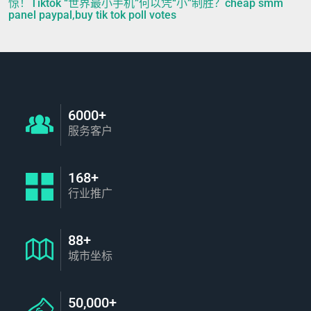
惊！Tiktok “世界最小手机”何以凭“小”制胜？cheap smm
panel paypal,buy tik tok poll votes
6000+
服务客户
168+
行业推广
88+
城市坐标
50,000+