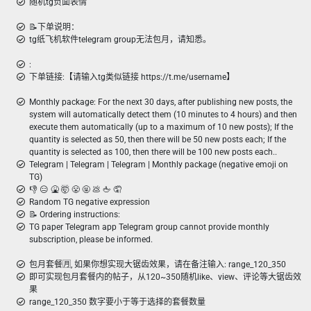
随机tg负面表情
📝下单说明：
tg纸飞机软件telegram group无法包月，请知悉。
:
下单链接:【请输入tg类似链接 https://t.me/username】
Monthly package: For the next 30 days, after publishing new posts, the
system will automatically detect them (10 minutes to 4 hours) and then
execute them automatically (up to a maximum of 10 new posts); If the
quantity is selected as 50, then there will be 50 new posts each; If the
quantity is selected as 100, then there will be 100 new posts each..
Telegram | Telegram | Telegram | Monthly package (negative emoji on
TG)
👎 😑 🤮 🤯 😤 🤬 💩 🖕 🤦
Random TG negative expression
📝 Ordering instructions:
TG paper Telegram app Telegram group cannot provide monthly
subscription, please be informed.
包月套餐🈷️, 如果你想实现大锯齿效果，请在备注输入: range_120_350
即可实现包月套餐内的帖子，从120~350随机like、view、评论等大锯齿效
果
range_120_350 数字要小于等于选择的套餐数量