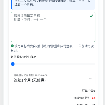
请按上方提示填写目标账号或内容链接；批量下单请一行
填写一个目标。
填写目标后会自动计算订单数量和应付金额，下单前请再次
核对。
增值服务:
0
个旧作品
连续包月优惠 到期: 2026-09-09
订单个数:
0
连续包月折扣:
￥0