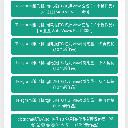
Telegram|纸飞机|tg|电报|TG 包月view 套餐 (10个新作品)
[ᴛɢ 🇮🇹 Auto Views ⟮ Italy ⟯]
Telegram|纸飞机|tg|电报|TG 包月view 套餐 (10个新作品)
[ᴛɢ 🇷🇺 Auto Views Real ⟮ CIS ⟯]
Telegram|纸飞机|tg|电报|TG 包月view(浏览量）优质套餐
(10个新作品)
Telegram|纸飞机|tg|电报|TG 包月view(浏览量）华人套餐
(10个新作品)
Telegram|纸飞机|tg|电报|TG 包月view(浏览量）特价套餐
(10个新作品)
Telegram|纸飞机|tg|电报|TG 包月view(浏览量）美国套餐
(10个新作品)
Telegram|纸飞机|tg|电报|TG 包月随机消极表情套餐 （👎
😑 🤮 🤯 😤 🤬 💩 🖕 🤦 ‍） (10个新作品)