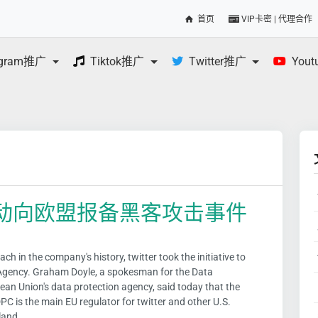
首页
VIP卡密 | 代理合作
egram推广
Tiktok推广
Twitter推广
You
查 主动向欧盟报备黑客攻击事件
ch in the company's history, twitter took the initiative to
n Agency. Graham Doyle, a spokesman for the Data
pean Union's data protection agency, said today that the
PC is the main EU regulator for twitter and other U.S.
land.