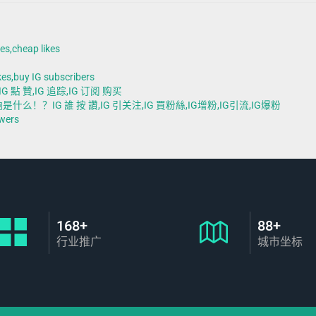
heap likes
uy IG subscribers
 點 贊,IG 追踪,IG 订阅 购买
？IG 誰 按 讚,IG 引关注,IG 買粉絲,IG增粉,IG引流,IG爆粉
wers
168+
88+
行业推广
城市坐标