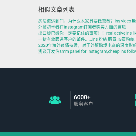
相似文章列表
悉尼海运到门，为什么木家具要做熏蒸？ins video likes,c
外贸初学者在Instagram订阅者购买方面的窘境
出口黎巴嫩你一定要记住的事项！！real active ins likes,b
一封有效跟进客户的邮件......ins 粉絲 購買,IG買粉絲,IG
2020年海外疫情持续，对于外贸跨境电商的深度影响是什么！
浅谈开发信smm panel for Instagram,cheap ins follo
6000+
服务客户