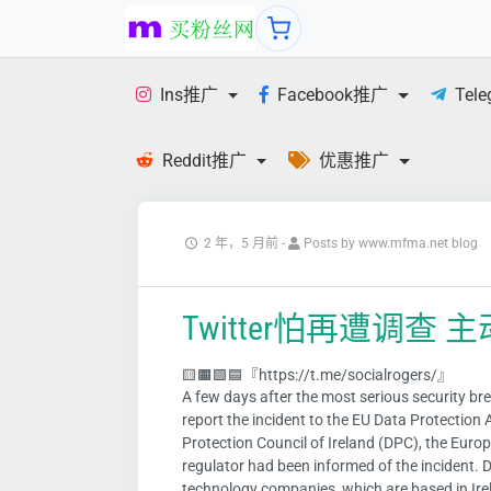
Ins推广
Facebook推广
Tel
Reddit推广
优惠推广
2 年，5 月前
-
Posts by www.mfma.net blog
Twitter怕再遭调
🟨🟧🟩🟦『https://t.me/socialrogers/』
A few days after the most serious security brea
report the incident to the EU Data Protectio
Protection Council of Ireland (DPC), the Euro
regulator had been informed of the incident. D
technology companies, which are based in Ire