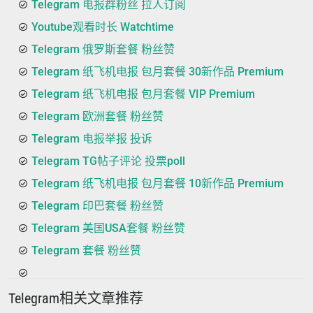
Telegram 电报群粉丝 拉人订阅
Youtube观看时长 Watchtime
Telegram 俄罗斯套餐 粉丝赞
Telegram 纸飞机电报 包月套餐 30新作品 Premium
Telegram 纸飞机电报 包月套餐 VIP Premium
Telegram 欧洲套餐 粉丝赞
Telegram 电报举报 投诉
Telegram TG帖子评论 投票poll
Telegram 纸飞机电报 包月套餐 10新作品 Premium
Telegram 印巴套餐 粉丝赞
Telegram 美国USA套餐 粉丝赞
Telegram 套餐 粉丝赞
Telegram相关文章推荐