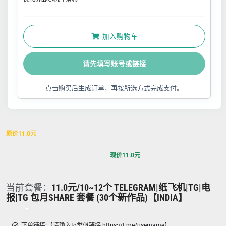
加入购物车
请先填写账号或链接
点击购买后生成订单，再按所选方式完成支付。
原价
11.0
元
现价
11.0
元
当前套餐：
11.0元/10~12个 TELEGRAM|纸飞机|TG|电
报|TG 包月SHARE 套餐 (30个新作品)【INDIA】
下单链接:【请输入tg类似链接 https://t.me/username】