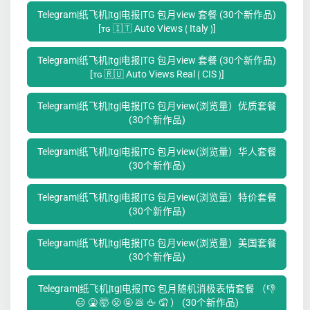
Telegram|纸飞机|tg|电报|TG 包月view 套餐 (30个新作品)
[ᴛɢ 🇮🇹 Auto Views ⟮ Italy ⟯]
Telegram|纸飞机|tg|电报|TG 包月view 套餐 (30个新作品)
[ᴛɢ 🇷🇺 Auto Views Real ⟮ CIS ⟯]
Telegram|纸飞机|tg|电报|TG 包月view(浏览量）优质套餐
(30个新作品)
Telegram|纸飞机|tg|电报|TG 包月view(浏览量）华人套餐
(30个新作品)
Telegram|纸飞机|tg|电报|TG 包月view(浏览量）特价套餐
(30个新作品)
Telegram|纸飞机|tg|电报|TG 包月view(浏览量）美国套餐
(30个新作品)
Telegram|纸飞机|tg|电报|TG 包月随机消极表情套餐 （👎
😑 🤮 🤯 😤 🤬 💩 🖕 🤦 ‍） (30个新作品)