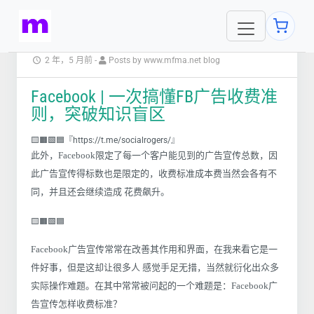
2 年，5 月前
-
Posts by www.mfma.net blog
Facebook | 一次搞懂FB广告收费准
则，突破知识盲区
🟨🟧🟩🟦『https://t.me/socialrogers/』
此外，Facebook限定了每一个客户能见到的广告宣传总数，因
此广告宣传得标数也是限定的，收费标准成本费当然会各有不
同，并且还会继续造成 花费飙升。
🟨🟧🟩🟦
Facebook广告宣传常常在改善其作用和界面，在我来看它是一
件好事，但是这却让很多人 感觉手足无措，当然就衍化出众多
实际操作难题。在其中常常被问起的一个难题是：Facebook广
告宣传怎样收费标准？