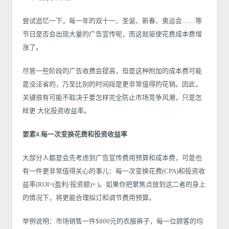
尝试追忆一下，每一年的双十一、圣诞、新春、奥运会……等
节日是否会出现大量的广告宣传呢，而这就驱使花费成本费增
涨了。
尽管一些阶段的广告收费会提高，但是这种附加的成本费可能
是没法省的，乃至比别的时间段是更非常值得的花销。因此，
关键很有可能不取决于要怎样完全防止市场竞争风潮，只是怎
样更 大化投资收益率。
要素4.每一次变换花费和投资收益率
大部分人都是会先考虑到广告宣传费用预算和成本费，可是也
有一件更非常值得关心的事儿：每一次变换花费(CPA)和投资收
益率(ROI=(盈利/投资额)× )。如果你把聚焦点放到这二者的身上
的情况下，将更能合理拟订和调节费用预算。
举例说明：市场销售一件$800元的衣服裤子，每一位顾客的均