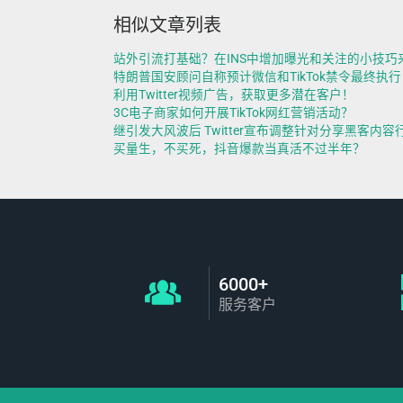
相似文章列表
站外引流打基础？在INS中增加曝光和关注的小技巧
特朗普国安顾问自称预计微信和TikTok禁令最终执行
利用Twitter视频广告，获取更多潜在客户！
3C电子商家如何开展TikTok网红营销活动？
继引发大风波后 Twitter宣布调整针对分享黑客内
买量生，不买死，抖音爆款当真活不过半年？
6000+
服务客户