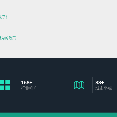
来了！
容行为的政策
168+
88+
行业推广
城市坐标