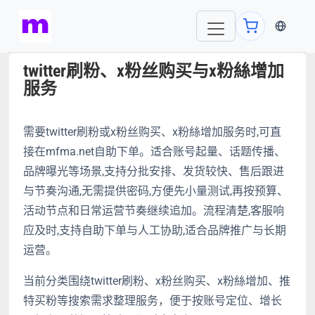
当前语言
twitter刷粉、x粉丝购买与x粉絲增加
服务
需要twitter刷粉或x粉丝购买、x粉絲增加服务时,可直
接在mfma.net自助下单。适合账号起量、话题传播、
品牌曝光等场景,支持分批安排、发货较快、售后跟进
与节奏沟通,无需提供密码,方便先小量测试,再按预算、
活动节点和日常运营节奏继续追加。流程清楚,客服响
应及时,支持自助下单与人工协助,适合品牌推广与长期
运营。
当前分类围绕twitter刷粉、x粉丝购买、x粉絲增加、推
特买粉等搜索需求整理服务，便于按账号定位、增长