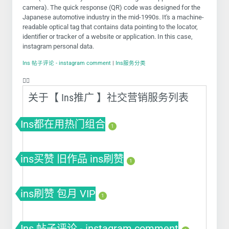
camera). The quick response (QR) code was designed for the
Japanese automotive industry in the mid-1990s. It's a machine-
readable optical tag that contains data pointing to the locator,
identifier or tracker of a website or application. In this case,
instagram personal data.
Ins 帖子评论 - instagram comment
|
Ins服务分类
❤️‍🔥
关于【 Ins推广 】社交营销服务列表
Ins都在用热门组合
1
ins买赞 旧作品 ins刷赞
1
ins刷赞 包月 VIP
1
Ins 帖子评论 - instagram comment