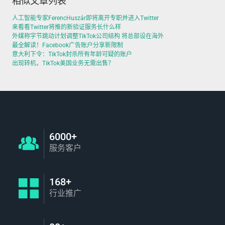
相似文章列表
人工智能专家FerencHuszár即将离开专职并进入Twitter
来看看Twitter将推的新验证服务长什么样
外媒称字节跳动计划调整TikTok公司结构 将总部设在海外
最全解读！Facebook广告账户分享新限制
意大利下令：TikTok封杀所有年龄可疑的账户
出现转机，TikTok美国业务无需出售？
6000+
服务客户
168+
行业推广