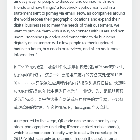
an easy way for people to discover and connect with new
friends and new things," a Facebook spokesman said in a
statement sent to pcmag via email“ Now, as companies around
the world reopen their geographic locations and expand their
digital businesses to meet the needs of their customers, we
want to provide them with a way to connect with users and non
users. Scanning QR codes and connecting to do business
digitally on instagram will allow people to check updated
business hours, buy goods or services, and often seek more
information. "
如The Verge报道，可通过任何股票拍摄者(包括iPhone或Pixel手
机)访问QR代码，这是一种更加用户友好的方法来处理2018年
的Nametags(只能通过应用程序的内部摄像头进行扫描)。快速响
应(QR)代码是90年代中期为日本汽车工业设计的，是机器可读
的光学标签，其中包含指向网站或应用程序的定位器，标识符
或跟踪器的数据，在这种情况下，Instagram个人资料。
As reported by the verge, QR code can be accessed by any
stock photographer (including iPhone or pixel mobile phone),
which is a more user-friendly way to deal with nametags in
2018 (which can only be scanned through the app's internal