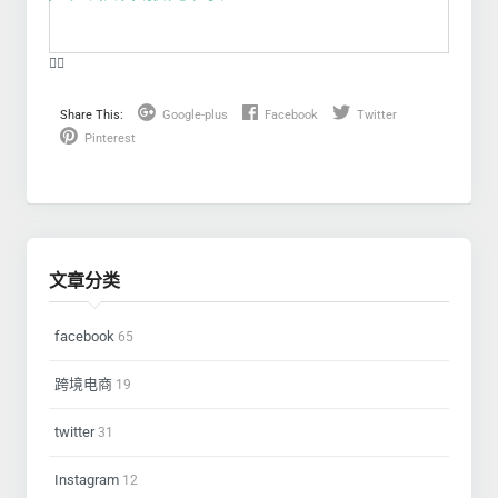
❤️‍🔥
Share This:
Google-plus
Facebook
Twitter
Pinterest
文章分类
facebook
65
跨境电商
19
twitter
31
Instagram
12