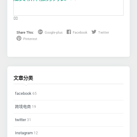
❤️‍🔥
Share This:
Google-plus
Facebook
Twitter
Pinterest
文章分类
facebook
65
跨境电商
19
twitter
31
Instagram
12