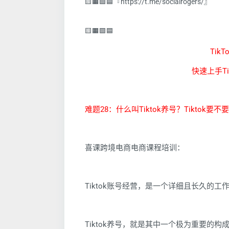
🟨🟧🟩🟦『https://t.me/socialrogers/』
🟨🟧🟩🟦
Tik
快速上手T
难题28：什么叫Tiktok养号？Tiktok要不
喜课跨境电商电商课程培训：
Tiktok账号经营，是一个详细且长久的工
Tiktok养号，就是其中一个极为重要的构