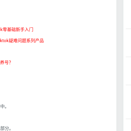
Tok零基础新手入门
iktok疑难问题系列产品
要养号？
作中。
成部分。