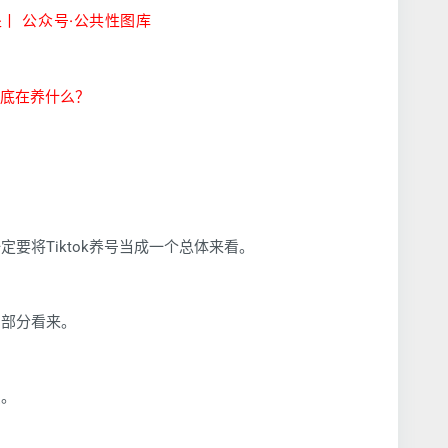
丨 公众号·公共性图库
号到底在养什么？
定要将Tiktok养号当成一个总体来看。
三部分看来。
识。