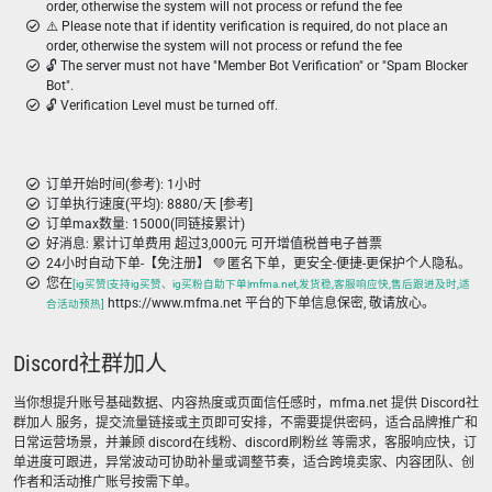
order, otherwise the system will not process or refund the fee
⚠️ Please note that if identity verification is required, do not place an
order, otherwise the system will not process or refund the fee
🔓 The server must not have "Member Bot Verification" or "Spam Blocker
Bot".
🔓 Verification Level must be turned off.
订单开始时间(参考): 1小时
订单执行速度(平均): 8880/天 [参考]
订单max数量: 15000(同链接累计)
好消息: 累计订单费用 超过3,000元 可开增值税普电子普票
24小时自动下单-【免注册】 💚 匿名下单，更安全-便捷-更保护个人隐私。
您在
[ig买赞|支持ig买赞、ig买粉自助下单|mfma.net,发货稳,客服响应快,售后跟进及时,适
https://www.mfma.net 平台的下单信息保密, 敬请放心。
合活动预热]
Discord社群加人
当你想提升账号基础数据、内容热度或页面信任感时，mfma.net 提供 Discord社
群加人 服务，提交流量链接或主页即可安排，不需要提供密码，适合品牌推广和
日常运营场景，并兼顾 discord在线粉、discord刷粉丝 等需求，客服响应快，订
单进度可跟进，异常波动可协助补量或调整节奏，适合跨境卖家、内容团队、创
作者和活动推广账号按需下单。