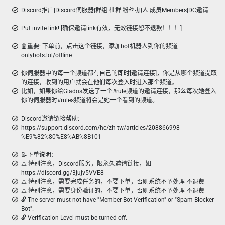
Discord推广|Discord伺服器|群组|社群 粉丝-加人|成员Members|DC邀请
Put invite link! [确保邀请link有效，无效链接恕不退款！！！]
🤖重要: 下单前，点击这个链接，添加bot机器人到你的频道
onlybots.lol/offline
你伺服器中的每一个频道都有自己的即时[邀请连接]，你是从哪个频道提取
的连接，收到的用户就会在他们每次登入时进入那个频道。
比如，如果你给Glados发送了一个#rule频道的邀请连接，那么每次她登入
你的伺服器时#rules频道将会是她一个看到的频道。
Discord邀请链接帮助:
https://support.discord.com/hc/zh-tw/articles/208866998-
%E9%82%80%E8%AB%8B101
📝下单说明：
⚠️ 特别注意，Discord服务，限永久邀请链接，如
https://discord.gg/3jujv5VVE8
⚠️ 特别注意，需要完成任务的，不要下单，否则系统不予处理 不退费
⚠️ 特别注意，需要身份验证的，不要下单，否则系统不予处理 不退费
🔓 The server must not have "Member Bot Verification" or "Spam Blocker
Bot".
🔓 Verification Level must be turned off.