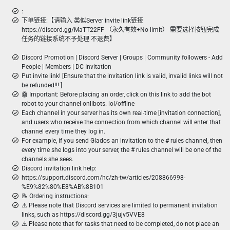
:
下单链接:【请输入 类似Server invite link链接
https://discord.gg/MaTT22FF （永久有效+No limit） 需要选择按钮完成
任务的链接系统不予处理 不退费】
Discord Promotion | Discord Server | Groups | Community followers - Add
People | Members | DC Invitation
Put invite link! [Ensure that the invitation link is valid, invalid links will not
be refunded!!! ]
🤖 Important: Before placing an order, click on this link to add the bot
robot to your channel onlibots. lol/offline
Each channel in your server has its own real-time [invitation connection],
and users who receive the connection from which channel will enter that
channel every time they log in.
For example, if you send Glados an invitation to the # rules channel, then
every time she logs into your server, the # rules channel will be one of the
channels she sees.
Discord invitation link help:
https://support.discord.com/hc/zh-tw/articles/208866998-
%E9%82%80%E8%AB%8B101
📝 Ordering instructions:
⚠️ Please note that Discord services are limited to permanent invitation
links, such as https://discord.gg/3jujv5VVE8
⚠️ Please note that for tasks that need to be completed, do not place an