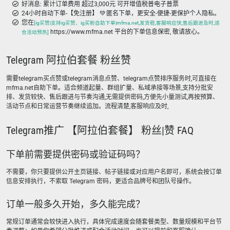
好消息: 累计订单费用 超过3,000元 可开增值税普电子普票
24小时自动下单-【免注册】 💚 匿名下单，更安全-便捷-更保护个人隐私。
您在
[ig买赞|支持ig买赞、ig买粉自助下单|mfma.net,发货稳,客服响应快,售后跟进及时,适
https://www.mfma.net 平台的下单信息保密, 敬请放心。
合活动预热]
Telegram 阿拉伯套餐 粉丝赞
需要telegram买点赞或telegram消息点赞、telegram点赞排序服务时,可直接在
mfma.net自助下单。适合频道起量、群组扩量、私域承接等场景,支持分批安
排、发货较快、售后跟进与节奏沟通,无需提供密码,方便先小量测试,再按预算、
活动节点和日常运营节奏继续追加。流程清楚,客服响应及时,
Telegram推广 【阿拉伯套餐】 粉丝|赞 FAQ
下单前需要提供密码或验证码吗？
不需要，你只要提供公开主页链接、帖子链接或对应用户名即可，系统会按订单
信息安排执行，不索取 Telegram 密码，更适合品牌号和团队号操作。
订单一般多久开始，多久能完成？
常规订单通常会较快进入执行，具体完成速度会随套餐类型、数量规模和平台节