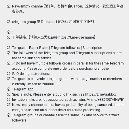
New/empty channel的订单，有概率会Cancel，这种情况，发售后工单退
费处理。
telegram group 或者 channel 刷粉丝 用同链接 同服务
:
下单链接:【请输入tg类似链接 https://t.me/username】
Telegram | Paper Plane | Telegram followers | Subscription
The followers of the Telegram group and Telegram subscriptions share
the same link and service
✅ Do not have multiple follower orders in parallel for the same Telegram
account. Please complete one order before purchasing another
📝 Ordering instructions:
Telegram is convenient to join groups with a large number of members,
currently limited to 200000
Telegram app
Special note: Please enter a public link such as https://t.me/aabbcc
Invitation links are not supported, such as https://t.me/+8E6f0DY4NWE1
New/empty channel orders have a probability of being cancelled. In this
case, please send an support ticket for refund processing.
Telegram groups or channels use the same link and service to attract
followers