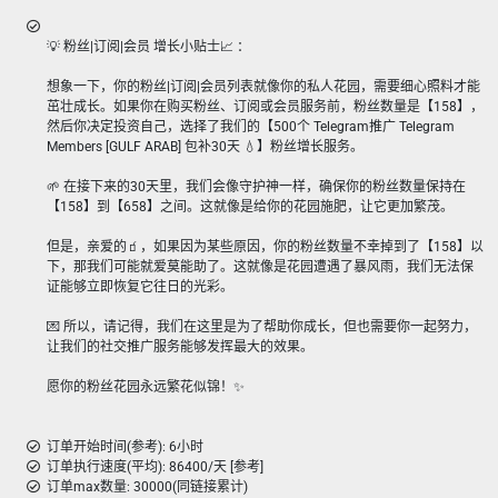
💡 粉丝|订阅|会员 增长小贴士📈 ：
想象一下，你的粉丝|订阅|会员列表就像你的私人花园，需要细心照料才能
茁壮成长。如果你在购买粉丝、订阅或会员服务前，粉丝数量是【158】，
然后你决定投资自己，选择了我们的【500个 Telegram推广 Telegram
Members [GULF ARAB] 包补30天 💧】粉丝增长服务。
🌱 在接下来的30天里，我们会像守护神一样，确保你的粉丝数量保持在
【158】到【658】之间。这就像是给你的花园施肥，让它更加繁茂。
但是，亲爱的🧃，如果因为某些原因，你的粉丝数量不幸掉到了【158】以
下，那我们可能就爱莫能助了。这就像是花园遭遇了暴风雨，我们无法保
证能够立即恢复它往日的光彩。
💌 所以，请记得，我们在这里是为了帮助你成长，但也需要你一起努力，
让我们的社交推广服务能够发挥最大的效果。
愿你的粉丝花园永远繁花似锦！✨
订单开始时间(参考): 6小时
订单执行速度(平均): 86400/天 [参考]
订单max数量: 30000(同链接累计)