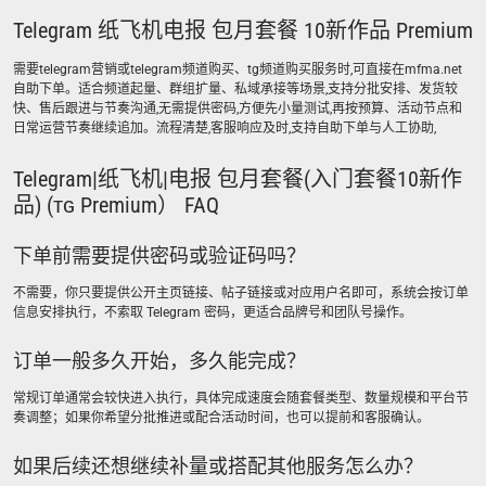
Telegram 纸飞机电报 包月套餐 10新作品 Premium
需要telegram营销或telegram频道购买、tg频道购买服务时,可直接在mfma.net
自助下单。适合频道起量、群组扩量、私域承接等场景,支持分批安排、发货较
快、售后跟进与节奏沟通,无需提供密码,方便先小量测试,再按预算、活动节点和
日常运营节奏继续追加。流程清楚,客服响应及时,支持自助下单与人工协助,
Telegram|纸飞机|电报 包月套餐(入门套餐10新作
品) (ᴛɢ Premium） FAQ
下单前需要提供密码或验证码吗？
不需要，你只要提供公开主页链接、帖子链接或对应用户名即可，系统会按订单
信息安排执行，不索取 Telegram 密码，更适合品牌号和团队号操作。
订单一般多久开始，多久能完成？
常规订单通常会较快进入执行，具体完成速度会随套餐类型、数量规模和平台节
奏调整；如果你希望分批推进或配合活动时间，也可以提前和客服确认。
如果后续还想继续补量或搭配其他服务怎么办？