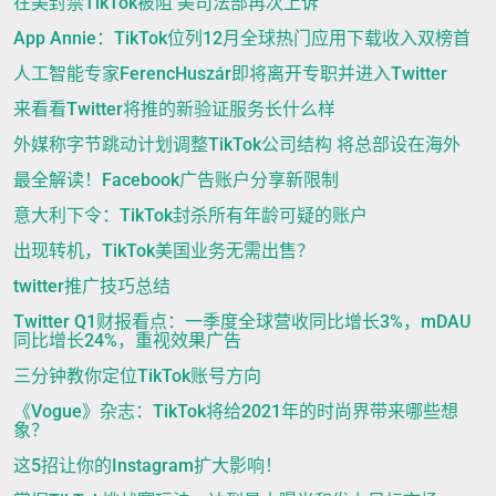
在美封禁TikTok被阻 美司法部再次上诉
App Annie：TikTok位列12月全球热门应用下载收入双榜首
人工智能专家FerencHuszár即将离开专职并进入Twitter
来看看Twitter将推的新验证服务长什么样
外媒称字节跳动计划调整TikTok公司结构 将总部设在海外
最全解读！Facebook广告账户分享新限制
意大利下令：TikTok封杀所有年龄可疑的账户
出现转机，TikTok美国业务无需出售？
twitter推广技巧总结
Twitter Q1财报看点：一季度全球营收同比增长3%，mDAU
同比增长24%，重视效果广告
三分钟教你定位TikTok账号方向
《Vogue》杂志：TikTok将给2021年的时尚界带来哪些想
象？
这5招让你的Instagram扩大影响！