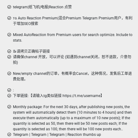
telegram|纸飞机|电报|Reaction 点赞
ᴛɢ Auto Reaction Premium|混合Premium Telegram Premium用户，有利
于增加SEO搜索
Mixed AutoReaction from Premium users for search optimize. Include to
stats.
📝请拷贝正确帖子链接
请确保channel 开放，可以评论 (如遇到channel关闭，恕不退款，介意勿
拍)
New/empty channel的订单，有概率会Cancel，这种情况，发售后工单退
费处理。
:
下单链接:【请输入tg类似链接 https://t.me/username】
Monthly package: For the next 30 days, after publishing new posts, the
system will automatically detect them (10 minutes to 4 hours) and then
execute them automatically (up to a maximum of 10 new posts); If the
quantity is selected as 50, then there will be 50 new posts each; If the
quantity is selected as 100, then there will be 100 new posts each..
Telegram | Telegram | Telegram | Reaction thumbs up