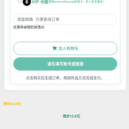
使用www.mfma.net充值卡，折上折实惠价！
优惠券🎁随机掉落😍
加入购物车
请先填写账号或链接
点击购买后生成订单，再按所选方式完成支付。
原价
13.0
元
现价
13.0
元