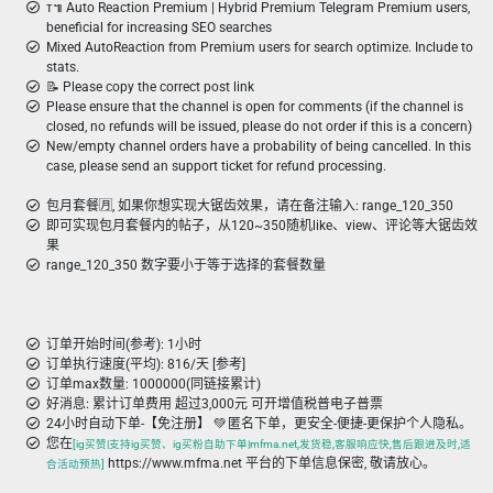
ᴛ៕ Auto Reaction Premium | Hybrid Premium Telegram Premium users,
beneficial for increasing SEO searches
Mixed AutoReaction from Premium users for search optimize. Include to
stats.
📝 Please copy the correct post link
Please ensure that the channel is open for comments (if the channel is
closed, no refunds will be issued, please do not order if this is a concern)
New/empty channel orders have a probability of being cancelled. In this
case, please send an support ticket for refund processing.
包月套餐🈷️, 如果你想实现大锯齿效果，请在备注输入: range_120_350
即可实现包月套餐内的帖子，从120~350随机like、view、评论等大锯齿效
果
range_120_350 数字要小于等于选择的套餐数量
订单开始时间(参考): 1小时
订单执行速度(平均): 816/天 [参考]
订单max数量: 1000000(同链接累计)
好消息: 累计订单费用 超过3,000元 可开增值税普电子普票
24小时自动下单-【免注册】 💚 匿名下单，更安全-便捷-更保护个人隐私。
您在
[ig买赞|支持ig买赞、ig买粉自助下单|mfma.net,发货稳,客服响应快,售后跟进及时,适
https://www.mfma.net 平台的下单信息保密, 敬请放心。
合活动预热]