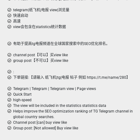
telegram|纸飞机|电报 view|浏览量
快速启动
高速
view会包含在statistics统计数据
有助于提高tg电报频道在全球国家搜索中的SEO优化排名。
channel post【可以】买view like
group post【不可以】买view like
:
下单链接:【请输入 纸飞机|tg|电报 帖子 例如 https://t.me/name/280】
Telegram | Telegram | Telegram view | Page views
Quick Start
high-speed
The view will be included in the statistics statistics data
Helps improve the SEO optimization ranking of TG Telegram channel in
global country searches.
Channel post [can] buy view like
Group post: [Not allowed] Buy view like