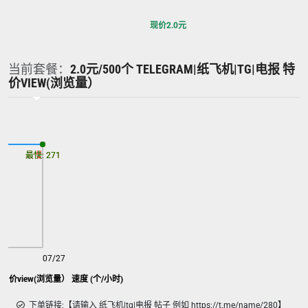
现价
2.0
元
当前套餐：
2.0元/500个 TELEGRAM|纸飞机|TG|电报 特
价VIEW(浏览量）
最慢: 271
最快: 271
07/27
Telegram|纸飞机|TG|电报 特价view(浏览量） 速度 (个/小时)
下单链接:【请输入 纸飞机|tg|电报 帖子 例如 https://t.me/name/280】