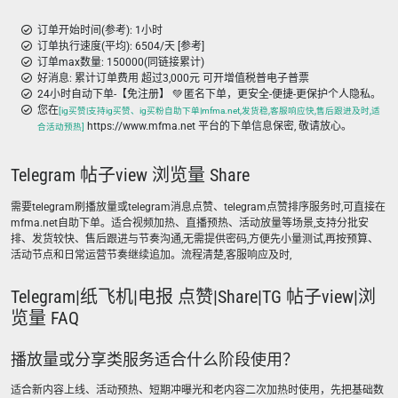
订单开始时间(参考): 1小时
订单执行速度(平均): 6504/天 [参考]
订单max数量: 150000(同链接累计)
好消息: 累计订单费用 超过3,000元 可开增值税普电子普票
24小时自动下单-【免注册】 💚 匿名下单，更安全-便捷-更保护个人隐私。
您在
[ig买赞|支持ig买赞、ig买粉自助下单|mfma.net,发货稳,客服响应快,售后跟进及时,适
https://www.mfma.net 平台的下单信息保密, 敬请放心。
合活动预热]
Telegram 帖子view 浏览量 Share
需要telegram刷播放量或telegram消息点赞、telegram点赞排序服务时,可直接在
mfma.net自助下单。适合视频加热、直播预热、活动放量等场景,支持分批安
排、发货较快、售后跟进与节奏沟通,无需提供密码,方便先小量测试,再按预算、
活动节点和日常运营节奏继续追加。流程清楚,客服响应及时,
Telegram|纸飞机|电报 点赞|Share|TG 帖子view|浏
览量 FAQ
播放量或分享类服务适合什么阶段使用？
适合新内容上线、活动预热、短期冲曝光和老内容二次加热时使用，先把基础数