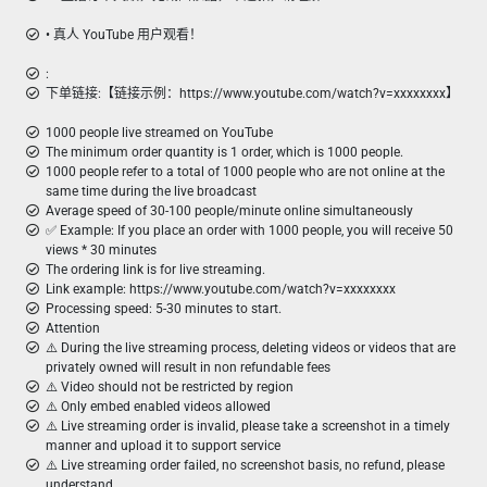
• 真人 YouTube 用户观看！
:
下单链接:【链接示例：https://www.youtube.com/watch?v=xxxxxxxx】
1000 people live streamed on YouTube
The minimum order quantity is 1 order, which is 1000 people.
1000 people refer to a total of 1000 people who are not online at the
same time during the live broadcast
Average speed of 30-100 people/minute online simultaneously
✅ Example: If you place an order with 1000 people, you will receive 50
views * 30 minutes
The ordering link is for live streaming.
Link example: https://www.youtube.com/watch?v=xxxxxxxx
Processing speed: 5-30 minutes to start.
Attention
⚠️ During the live streaming process, deleting videos or videos that are
privately owned will result in non refundable fees
⚠️ Video should not be restricted by region
⚠️ Only embed enabled videos allowed
⚠️ Live streaming order is invalid, please take a screenshot in a timely
manner and upload it to support service
⚠️ Live streaming order failed, no screenshot basis, no refund, please
understand