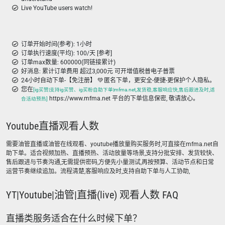
Live YouTube users watch!
订单开始时间(参考): 1小时
订单执行速度(平均): 100/天 [参考]
订单max数量: 600000(同链接累计)
好消息: 累计订单费用 超过3,000元 可开增值税普电子普票
24小时自动下单-【免注册】 💚 匿名下单，更安全-便捷-更保护个人隐私。
您在
[ig买赞|支持ig买赞、ig买粉自助下单|mfma.net,发货稳,客服响应快,售后跟进及时,适
https://www.mfma.net 平台的下单信息保密, 敬请放心。
合活动预热]
Youtube直播观看人数
需要油管直播或油管在线观看、youtube播放量购买服务时,可直接在mfma.net自
助下单。适合视频加热、直播预热、活动放量等场景,支持分批安排、发货较快、
售后跟进与节奏沟通,无需提供密码,方便先小量测试,再按预算、活动节点和日常
运营节奏继续追加。流程清楚,客服响应及时,支持自助下单与人工协助,
YT|Youtube|油管|直播(live) 观看人数 FAQ
直播类服务适合在什么时候下单？