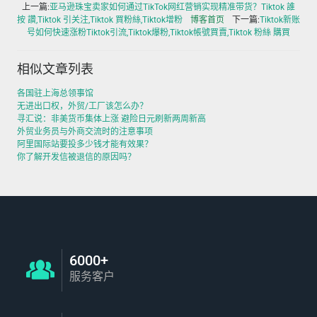
上一篇:
亚马逊珠宝卖家如何通过TikTok网红营销实现精准带货？Tiktok 誰
按 讚,Tiktok 引关注,Tiktok 買粉絲,Tiktok增粉
博客首页
下一篇:
Tiktok新账
号如何快速涨粉Tiktok引流,Tiktok爆粉,Tiktok帳號買賣,Tiktok 粉絲 購買
相似文章列表
各国驻上海总领事馆
无进出口权，外贸/工厂该怎么办？
寻汇说：非美货币集体上涨 避险日元刷新两周新高
外贸业务员与外商交流时的注意事项
阿里国际站要投多少钱才能有效果？
你了解开发信被退信的原因吗？
6000+
服务客户