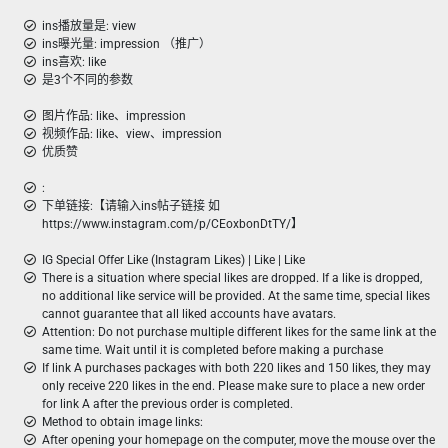
ins播放量是: view
ins曝光量: impression （推广）
ins喜欢: like
是3个不同的参数
图片作品: like、impression
视频作品: like、view、impression
优质赞
:
下单链接:【请输入ins帖子链接 如
https://www.instagram.com/p/CEoxbonDtTY/】
IG Special Offer Like (Instagram Likes) | Like | Like
There is a situation where special likes are dropped. If a like is dropped,
no additional like service will be provided. At the same time, special likes
cannot guarantee that all liked accounts have avatars.
Attention: Do not purchase multiple different likes for the same link at the
same time. Wait until it is completed before making a purchase
If link A purchases packages with both 220 likes and 150 likes, they may
only receive 220 likes in the end. Please make sure to place a new order
for link A after the previous order is completed.
Method to obtain image links:
After opening your homepage on the computer, move the mouse over the