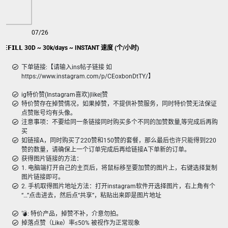
07/26
𝗥𝗘𝗙𝗜𝗟𝗟 30D ~ 30k/days ~ INSTANT 速度 (个/小时)
下单链接:【请输入ins帖子链接 如
https://www.instagram.com/p/CEoxbonDtTY/】
ig特价赞(Instagram喜欢)|like|赞
特价赞存在掉赞情况，如果掉赞，不提供补赞服务，同时特价赞无法保证
点赞账号均有头像。
注意事项：不要给同一条链接同时购买多个不同的加赞数量,等完成后再购
买
如链接A，同时购买了220赞和150赞的套餐，那么最后也许只能得到220
赞的数量，请确保上一个订单完成后再给链接A下单新的订单。
获得图片链接的方法：
1. 电脑端打开自己的主页后，将鼠标移至要加赞的图片上，右键选择复制
图片链接即可。
2. 手机取得图片地址方法：打开instagram软件开选择图片，右上角有个
“…”点击进去，然后点“共享”，粘贴出来即是图片地址
💣︎: 特价产品，掉赞不补，介意勿拍。
掉落点赞（Like）率≤50% 被视作为正常现象