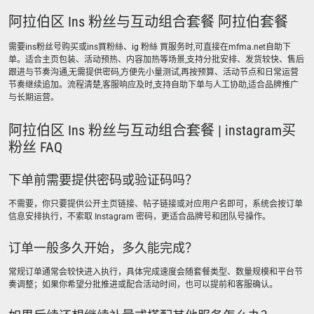
阿拉伯区 Ins 粉丝与互动组合套餐 阿拉伯套餐
需要ins粉丝号购买或ins買粉絲、ig 粉絲 買服务时,可直接在mfma.net自助下
单。适合主页包装、活动预热、内容加热等场景,支持分批安排、发货较快、售后
跟进与节奏沟通,无需提供密码,方便先小量测试,再按预算、活动节点和日常运营
节奏继续追加。流程清楚,客服响应及时,支持自助下单与人工协助,适合品牌推广
与长期运营。
阿拉伯区 Ins 粉丝与互动组合套餐 | instagram买
粉丝 FAQ
下单前需要提供密码或验证码吗？
不需要，你只要提供公开主页链接、帖子链接或对应用户名即可，系统会按订单
信息安排执行，不索取 Instagram 密码，更适合品牌号和团队号操作。
订单一般多久开始，多久能完成？
常规订单通常会较快进入执行，具体完成速度会随套餐类型、数量规模和平台节
奏调整；如果你希望分批推进或配合活动时间，也可以提前和客服确认。