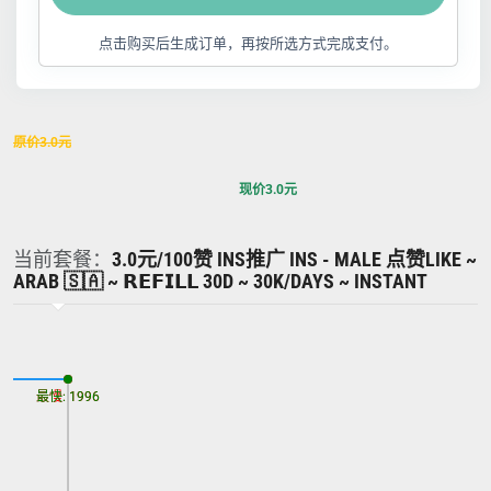
点击购买后生成订单，再按所选方式完成支付。
原价
3.0
元
现价
3.0
元
当前套餐：
3.0元/100赞 INS推广 INS - MALE 点赞LIKE ~
ARAB 🇸🇦 ~ 𝗥𝗘𝗙𝗜𝗟𝗟 30D ~ 30K/DAYS ~ INSTANT
最慢: 1996
最快: 1996