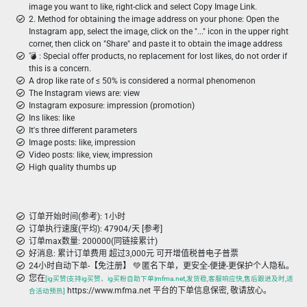
image you want to like, right-click and select Copy Image Link.
2. Method for obtaining the image address on your phone: Open the
Instagram app, select the image, click on the "..." icon in the upper right
corner, then click on "Share" and paste it to obtain the image address
💣 ︎: Special offer products, no replacement for lost likes, do not order if
this is a concern.
A drop like rate of ≤ 50% is considered a normal phenomenon
The Instagram views are: view
Instagram exposure: impression (promotion)
Ins likes: like
It's three different parameters
Image posts: like, impression
Video posts: like, view, impression
High quality thumbs up
订单开始时间(参考): 1小时
订单执行速度(平均): 47904/天 [参考]
订单max数量: 200000(同链接累计)
好消息: 累计订单费用 超过3,000元 可开增值税普电子普票
24小时自动下单-【免注册】 💚 匿名下单，更安全-便捷-更保护个人隐私。
您在
[ig买赞|支持ig买赞、ig买粉自助下单|mfma.net,发货稳,客服响应快,售后跟进及时,适
https://www.mfma.net 平台的下单信息保密, 敬请放心。
合活动预热]